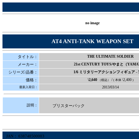
777
■管理番号：
no image
AT4 ANTI-TANK WEAPON SET
タイトル：
THE ULTIMATE SOLDIER
メーカー：
21st CENTURY TOYS/やまと（YAM
シリーズ/品番：
1/6 ミリタリーアクションフィギュア
- 
価格：
\2,640
/
\2,400
（税込）
( 本体
)
2013/03/14
最新入荷日：
説明：
ブリスターパック
JAN： 638748500003