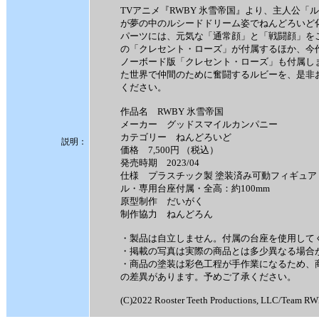
TVアニメ『RWBY 氷雪帝国』より、主人公「
が夢の中のルシードドリーム姿でねんどろいど
パーツには、元気な「通常顔」と「戦闘顔」を
の「クレセント・ローズ」が付属するほか、今
ノーボード版「クレセント・ローズ」も付属し
た世界で仲間のために奮闘するルビーを、是非
ください。
作品名 RWBY 氷雪帝国
メーカー グッドスマイルカンパニー
カテゴリー ねんどろいど
説明：
価格 7,500円 （税込）
発売時期 2023/04
仕様 プラスチック製 塗装済み可動フィギュア
ル・専用台座付属・全高：約100mm
原型制作 だいがく
制作協力 ねんどろん
・製品は自立しません。付属の台座を使用して
・掲載の写真は実際の商品とは多少異なる場合
・商品の塗装は彩色工程が手作業になるため、
の差異があります。予めご了承ください。
(C)2022 Rooster Teeth Productions, LLC/Team RW