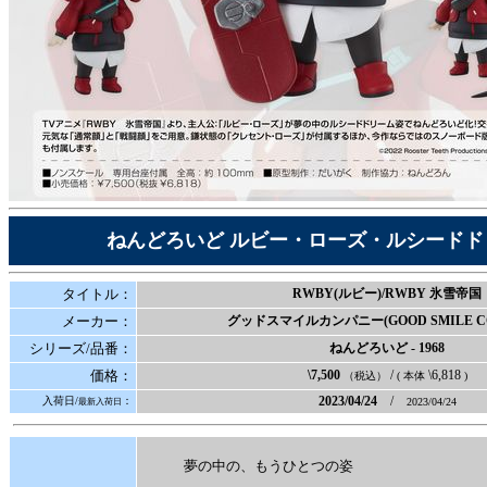
ねんどろいど ルビー・ローズ・ルシードド
タイトル：
RWBY(ルビー)/RWBY 氷雪帝国
メーカー：
グッドスマイルカンパニー(GOOD SMILE C
シリーズ/品番：
ねんどろいど
- 1968
価格：
\7,500
/
\6,818
（税込）
( 本体
)
2023/04/24
/
入荷日/
：
2023/04/24
最新入荷日
夢の中の、もうひとつの姿