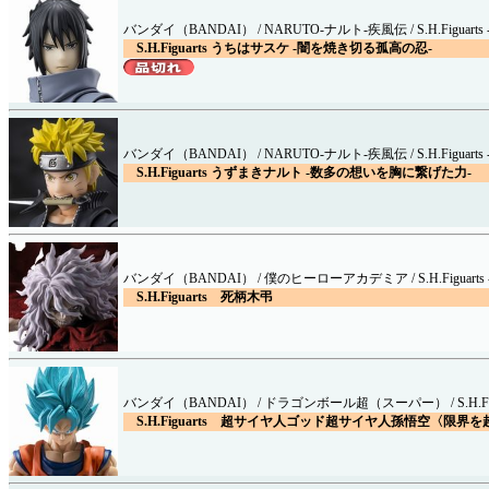
バンダイ（BANDAI） / NARUTO-ナルト-疾風伝 / S.H.Figuarts - 
S.H.Figuarts うちはサスケ -闇を焼き切る孤高の忍-
バンダイ（BANDAI） / NARUTO-ナルト-疾風伝 / S.H.Figuarts - 
S.H.Figuarts うずまきナルト -数多の想いを胸に繋げた力-
バンダイ（BANDAI） / 僕のヒーローアカデミア / S.H.Figuarts - 
S.H.Figuarts 死柄木弔
バンダイ（BANDAI） / ドラゴンボール超（スーパー） / S.H.Figuart
S.H.Figuarts 超サイヤ人ゴッド超サイヤ人孫悟空〈限界