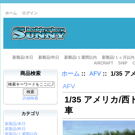
ホーム
ログイン
新製品/本日
新製品/昨日
新製品/１週間以内
新製品/１ヶ月以内
AIRCRAFT
SHIP
ホーム
::
AFV
:: 1/35 
商品検索
AFV
1/35 アメリカ/西ド
詳細検索
車
カテゴリ
新製品/本日
新製品/昨日
新製品/１週間以内