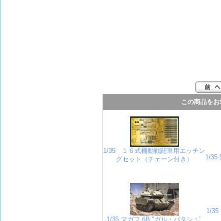
この商品をお
1/35 １６式機動戦闘車用エッチン
1/3
グセット（チェーン付き）
1/3
1/35 マガフ 6B "ガル・バタシュ"