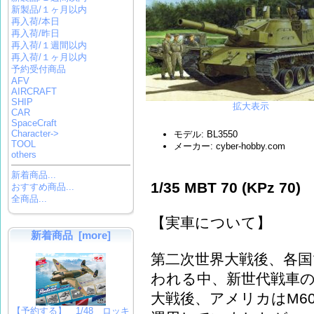
新製品/１ヶ月以内
再入荷/本日
再入荷/昨日
再入荷/１週間以内
再入荷/１ヶ月以内
予約受付商品
AFV
AIRCRAFT
SHIP
拡大表示
CAR
SpaceCraft
Character->
モデル: BL3550
TOOL
メーカー: cyber-hobby.com
others
新着商品...
1/35 MBT 70 (KPz 70)
おすすめ商品...
全商品...
【実車について】
新着商品 [more]
第二次世界大戦後、各
われる中、新世代戦車
大戦後、アメリカはM6
【予約する】 1/48 ロッキ