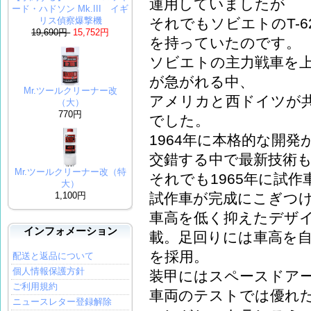
運用していましたが
ード・ハドソン Mk.III イギ
それでもソビエトのT-
リス偵察爆撃機
19,690円
15,752円
を持っていたのです。
ソビエトの主力戦車を
が急がれる中、
Mr.ツールクリーナー改
アメリカと西ドイツが共同で
（大）
770円
でした。
1964年に本格的な開
交錯する中で最新技術
Mr.ツールクリーナー改（特
それでも1965年に試作
大）
試作車が完成にこぎつ
1,100円
車高を低く抑えたデザイ
インフォメーション
載。足回りには車高を
を採用。
配送と返品について
個人情報保護方針
装甲にはスペースドア
ご利用規約
車両のテストでは優れ
ニュースレター登録解除