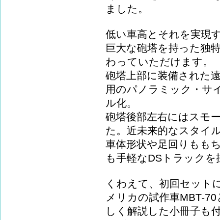
ました。
低い車高とそれを実現
巨大な砲塔を持った独
わっていただけます。
砲塔上部に装備された遠
用のパノラミック・サ
ル化。
砲塔後部左右にはスモ
た。近未来的なスタイ
車体形状や足回りもも
も手軽なDSトラックを
くわえて、初回セット
メリカの試作車MBT-7
しく解説した小冊子も