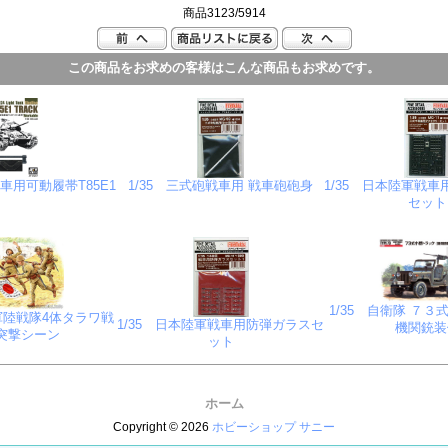
商品3123/5914
この商品をお求めの客様はこんな商品もお求めです。
戦車用可動履帯T85E1
1/35 三式砲戦車用 戦車砲砲身
1/35 日本陸軍戦
セット
1/35 自衛隊 ７
海軍陸戦隊4体タラワ戦
1/35 日本陸軍戦車用防弾ガラスセ
機関銃装
3突撃シーン
ット
ホーム
Copyright © 2026
ホビーショップ サニー