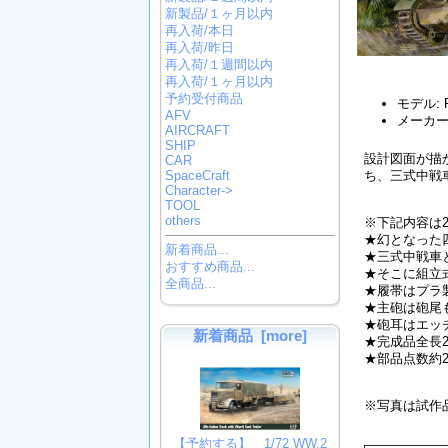
新製品/１ヶ月以内
再入荷/本日
再入荷/昨日
再入荷/１週間以内
再入荷/１ヶ月以内
予約受付商品
モデル: 
AFV
メーカー
AIRCRAFT
SHIP
設計図面が描
CAR
ち、三式中戦
SpaceCraft
Character->
TOOL
others
※下記内容は2
★幻となった
新着商品...
★三式中戦車
おすすめ商品...
★そこに組立
全商品...
★履帯はプラ
★主砲は砲尾
★砲耳はエッ
新着商品 [more]
★完成品全長2
★部品点数約2
※写真は試作
【予約する】 1/72 WW.2