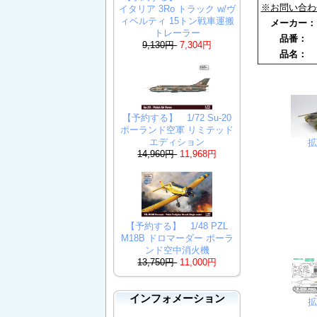
※お問い合わ
イタリア 3Ro トラック w/ヴ
ィベルティ 15トン戦車運搬
メーカー
トレーラー
品番：
9,130円
7,304円
品名：
【予約する】 1/72 Su-20
ポーランド空軍 リミテッド
エディション
14,960円
11,968円
【予約する】 1/48 PZL
M18B ドロマーダー ポーラ
ンド空中消火機
13,750円
11,000円
インフォメーション