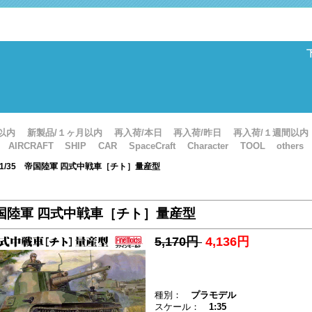
以内
新製品/１ヶ月以内
再入荷/本日
再入荷/昨日
再入荷/１週間以内
AIRCRAFT
SHIP
CAR
SpaceCraft
Character
TOOL
others
: 1/35 帝国陸軍 四式中戦車［チト］量産型
帝国陸軍 四式中戦車［チト］量産型
5,170円
4,136円
種別：
プラモデル
スケール：
1:35