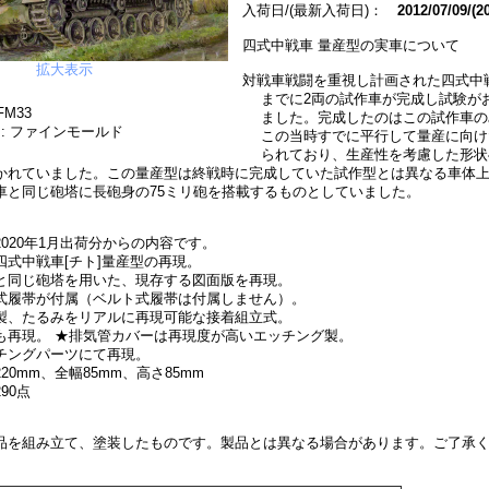
入荷日/(最新入荷日)：
2012/07/09/(2
四式中戦車 量産型の実車について
拡大表示
対戦車戦闘を重視し計画された四式中
までに2両の試作車が完成し試験が
FM33
ました。完成したのはこの試作車の
: ファインモールド
この当時すでに平行して量産に向け
られており、生産性を考慮した形状
かれていました。この量産型は終戦時に完成していた試作型とは異なる車体
車と同じ砲塔に長砲身の75ミリ砲を搭載するものとしていました。
020年1月出荷分からの内容です。
四式中戦車[チト]量産型の再現。
と同じ砲塔を用いた、現存する図面版を再現。
式履帯が付属（ベルト式履帯は付属しません）。
製、たるみをリアルに再現可能な接着組立式。
も再現。 ★排気管カバーは再現度が高いエッチング製。
チングパーツにて再現。
20mm、全幅85mm、高さ85mm
90点
品を組み立て、塗装したものです。製品とは異なる場合があります。ご了承