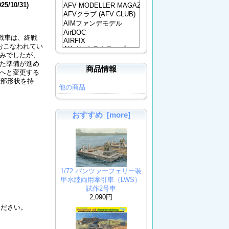
025/10/31)
戦車は、終戦
おこなわれてい
みでしたが、
た準備が進め
商品情報
へと変更する
上部形状を持
他の商品
おすすめ [more]
1/72 パンツァーフェリー装
甲水陸両用牽引車（LWS）
試作2号車
2,090円
ください。