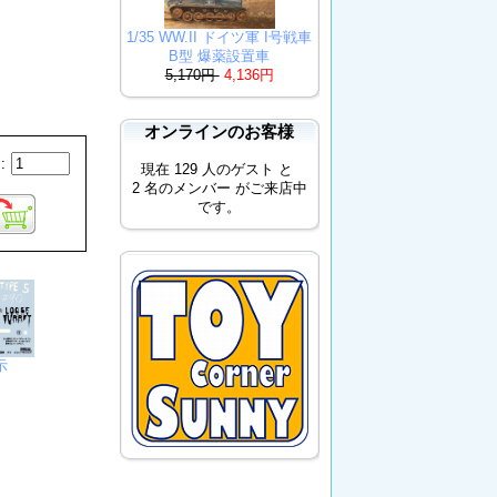
1/35 WW.II ドイツ軍 I号戦車
B型 爆薬設置車
5,170円
4,136円
オンラインのお客様
:
現在 129 人のゲスト と
2 名のメンバー がご来店中
です。
示