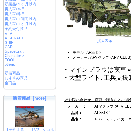
新製品/１ヶ月以内
再入荷/本日
再入荷/昨日
再入荷/１週間以内
再入荷/１ヶ月以内
予約受付商品
AFV
AIRCRAFT
拡大表示
SHIP
CAR
SpaceCraft
モデル: AF35132
Character->
メーカー: AFVクラブ (AFV CLUB
TOOL
others
・マインプラウは実車
新着商品...
・大型ライト､工兵支援
おすすめ商品...
全商品...
新着商品 [more]
※お問い合わせ、店頭で購入などの場
メーカー：
AFVクラブ (AFV CLU
品番：
AF35132
品名：
1/35 ストライカーM
【予約する】 1/72 シコル