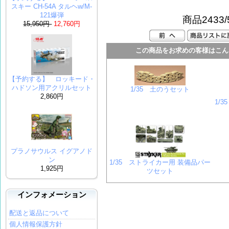
スキー CH-54A タルヘw/M-
121爆弾
商品2433/
15,950円
12,760円
この商品をお求めの客様はこん
【予約する】 ロッキード・
ハドソン用アクリルセット
1/35 土のうセット
2,860円
1/3
プラノサウルス イグアノド
ン
1/35 ストライカー用 装備品パー
1,925円
ツセット
インフォメーション
配送と返品について
個人情報保護方針