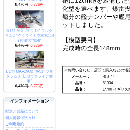
砲に12cm砲を装備した
8,470円
6,776円
化型を選べます。爆雷投
艦分の艦ナンバーや艦
ットしました。
1/144 MiG-29 "9-13" フルク
ラムC "ウクライナ空軍第114
【模型要目】
戦術航空旅団"
8,470円
6,776円
完成時の全長148mm
※お問い合わせ、店頭で購入などの場
1/144 MiG-29UB "9-51" フル
クラムB "初期ウクライナ空
メーカー：
タミヤ
軍"
品番：
31904
8,470円
6,776円
品名：
1/700 イギリ
インフォメーション
配送と返品について
個人情報保護方針
ご利用規約