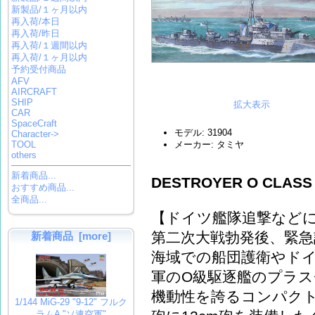
新製品/１ヶ月以内
再入荷/本日
再入荷/昨日
再入荷/１週間以内
再入荷/１ヶ月以内
予約受付商品
AFV
AIRCRAFT
SHIP
拡大表示
CAR
SpaceCraft
モデル: 31904
Character->
TOOL
メーカー: タミヤ
others
新着商品...
DESTROYER O CLASS
おすすめ商品...
全商品...
【ドイツ艦隊追撃など
第二次大戦勃発後、緊急
新着商品 [more]
海域での船団護衛やド
軍のO級駆逐艦のプラ
機動性を誇るコンパク
1/144 MiG-29 "9-12" フルク
ラムA "ソ連空軍"