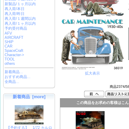
新製品/１ヶ月以内
再入荷/本日
再入荷/昨日
再入荷/１週間以内
再入荷/１ヶ月以内
予約受付商品
AFV
AIRCRAFT
SHIP
CAR
SpaceCraft
Character->
TOOL
others
新着商品...
拡大表示
おすすめ商品...
全商品...
商品2374/5
新着商品 [more]
この商品をお求めの客様はこん
【予約する】 1/72 カルロ