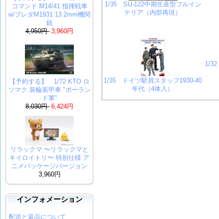
1/35 SU-122中期生産型フルイン
コマンド M14/41 指揮戦車
テリア（内部再現）
w/ブレダM1931 13.2mm機関
銃
4,950円
3,960円
1/
1/35 ドイツ駅員スタッフ1930-40
【予約する】 1/72 KTO ロ
年代（4体入）
ソマク 装輪装甲車 "ポーラン
ド軍"
8,030円
6,424円
リラックマ 〜リラックマと
キイロイトリ〜 特別仕様 ア
ニメパッケージバージョン
3,960円
インフォメーション
配送と返品について