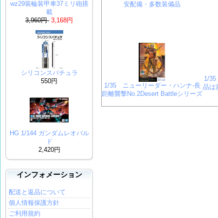
wz29装輪装甲車37ミリ砲搭
安配備・多数装備品
載
3,960円
3,168円
シリコンスパチュラ
1/
550円
1/35 ニューリーダー・ハンナ-長
品は渡
距離襲撃No.2Desert Battleシリーズ
HG 1/144 ガンダムレオパル
ド
2,420円
インフォメーション
配送と返品について
個人情報保護方針
ご利用規約