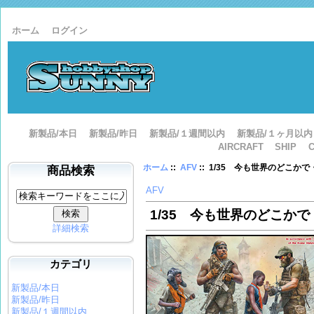
ホーム
ログイン
新製品/本日
新製品/昨日
新製品/１週間以内
新製品/１ヶ月以内
AIRCRAFT
SHIP
ホーム
::
AFV
:: 1/35 今も世界のどこか
商品検索
AFV
1/35 今も世界のどこか
詳細検索
カテゴリ
新製品/本日
新製品/昨日
新製品/１週間以内