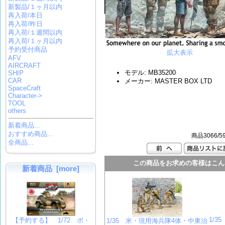
新製品/１ヶ月以内
再入荷/本日
再入荷/昨日
再入荷/１週間以内
再入荷/１ヶ月以内
予約受付商品
拡大表示
AFV
AIRCRAFT
モデル: MB35200
SHIP
CAR
メーカー: MASTER BOX LTD
SpaceCraft
Character->
TOOL
others
新着商品...
おすすめ商品...
商品3066/5
全商品...
この商品をお求めの客様はこん
新着商品 [more]
1/
【予約する】 1/72 ポ・
1/35 米・現用海兵隊4体・中東治