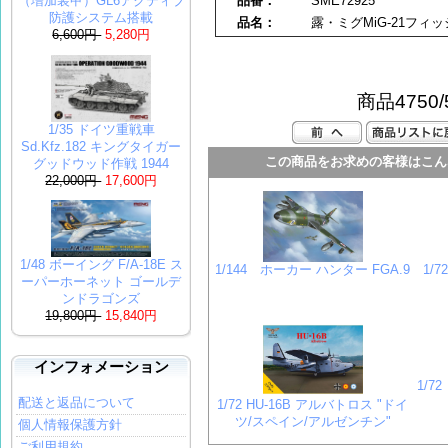
品番：
SME72925
（増加装甲）GL6アクティブ
防護システム搭載
品名：
露・ミグMiG-21フ
6,600円
5,280円
商品4750/
1/35 ドイツ重戦車
Sd.Kfz.182 キングタイガー
この商品をお求めの客様はこん
グッドウッド作戦 1944
22,000円
17,600円
1/48 ボーイング F/A-18E ス
1/144 ホーカー ハンター FGA.9
1/
ーパーホーネット ゴールデ
ンドラゴンズ
19,800円
15,840円
インフォメーション
1/7
配送と返品について
1/72 HU-16B アルバトロス "ドイ
ツ/スペイン/アルゼンチン"
個人情報保護方針
ご利用規約