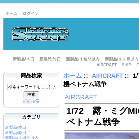
ホーム
ログイン
新製品/本日
新製品/昨日
新製品/１週間以内
新製品/１ヶ月以内
AIRCRAFT
SHIP
ホーム
::
AIRCRAFT
:: 
商品検索
機ベトナム戦争
AIRCRAFT
詳細検索
1/72 露・ミグM
カテゴリ
ベトナム戦争
新製品/本日
新製品/昨日
新製品/１週間以内