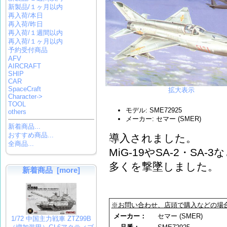
新製品/１ヶ月以内
再入荷/本日
再入荷/昨日
再入荷/１週間以内
再入荷/１ヶ月以内
予約受付商品
AFV
AIRCRAFT
SHIP
CAR
SpaceCraft
拡大表示
Character->
TOOL
モデル: SME72925
others
メーカー: セマー (SMER)
新着商品...
おすすめ商品...
導入されました。
全商品...
MiG-19やSA-2・SA
多くを撃墜しました。
新着商品 [more]
※お問い合わせ、店頭で購入などの場
メーカー：
セマー (SMER)
1/72 中国主力戦車 ZTZ99B