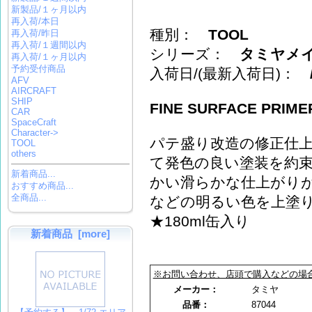
新製品/１ヶ月以内
再入荷/本日
種別：
TOOL
再入荷/昨日
再入荷/１週間以内
シリーズ：
タミヤメイ
再入荷/１ヶ月以内
予約受付商品
入荷日/(最新入荷日)：
AFV
AIRCRAFT
SHIP
FINE SURFACE PRIMER
CAR
SpaceCraft
Character->
パテ盛り改造の修正仕
TOOL
others
て発色の良い塗装を約
新着商品...
かい滑らかな仕上がり
おすすめ商品...
全商品...
などの明るい色を上塗
★180ml缶入り
新着商品 [more]
※お問い合わせ、店頭で購入などの場
メーカー：
タミヤ
品番：
87044