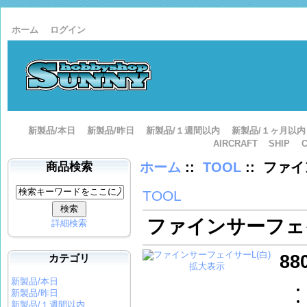
ホーム
ログイン
新製品/本日
新製品/昨日
新製品/１週間以内
新製品/１ヶ月以内
AIRCRAFT
SHIP
ホーム
::
TOOL
:: ファ
商品検索
TOOL
ファインサーフェイ
詳細検索
88
カテゴリ
拡大表示
新製品/本日
新製品/昨日
新製品/１週間以内