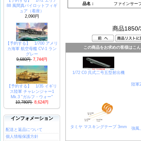
【予約する】 1/72 エリア
品名：
ファインサーフ
88 風間真パイロットフィギ
ュア（着座）
2,090円
商品1850/
【予約する】 1/700 アメリ
この商品をお求めの客様はこん
カ海軍 航空母艦 CV-1 ラン
グレー
9,680円
7,744円
1/72 C0 呉式二号五型射出機
陸軍
【予約する】 1/35 イギリ
ス陸軍 チャレンジャー1
Mk.3 "ガルフ・ウォー"
10,780円
8,624円
インフォメーション
タミヤ マスキングテープ 3mm
強風
配送と返品について
個人情報保護方針