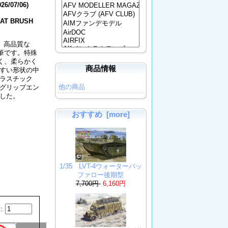
026/07/06)
LAT BRUSH
 高品質な
筆です。特殊
く、柔らかく
商品情報
すい形状の中
ラスチック
他の商品
グリップエン
した。
おすすめ [more]
1/35 LVT-4ウォーターバッ
ファロー後期型
7,700円
6,160円
: