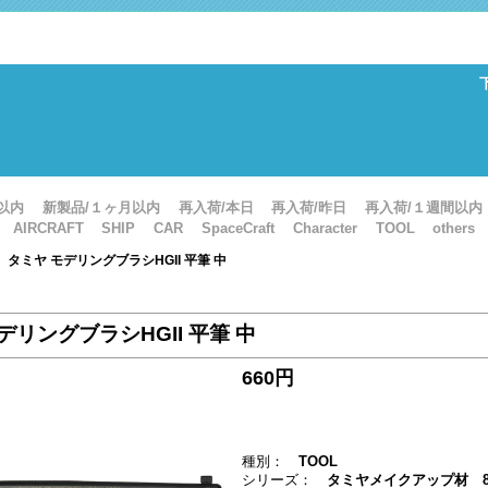
以内
新製品/１ヶ月以内
再入荷/本日
再入荷/昨日
再入荷/１週間以内
AIRCRAFT
SHIP
CAR
SpaceCraft
Character
TOOL
others
: タミヤ モデリングブラシHGII 平筆 中
デリングブラシHGII 平筆 中
660円
種別：
TOOL
シリーズ：
タミヤメイクアップ材 87