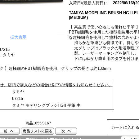
入荷日/(最新入荷日)：
2022/06/16/(2
TAMIYA MODELING BRUSH HG II F
(MEDIUM)
【 高品質で使い心地にも優れた平筆 】
PBT樹脂毛を使用した模型塗装用の平
拡大表示
な超極細毛を使用して塗料の含みがよ
滑らかな筆運びも特徴です。持ちや
太グリップはブラックの耐溶剤性プ
7215
製。レーザーマーキングを刻印し、
: タミヤ
ドには転がり防止用のタブを付けま
ク 】超極細のPBT樹脂毛を使用、グリップの長さは約130mm
せ、店頭で購入などの場合は以下の情報をお知らせください。
ー：
タミヤ
：
87215
：
タミヤ モデリングブラシHGII 平筆 中
商品1655/3167
カートに入れる