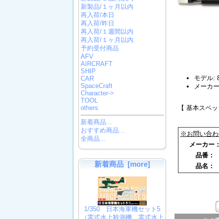
新製品/１ヶ月以内
再入荷/本日
再入荷/昨日
再入荷/１週間以内
再入荷/１ヶ月以内
予約受付商品
AFV
AIRCRAFT
SHIP
モデル: 8
CAR
SpaceCraft
メーカー
Character->
TOOL
【 基本スペッ
others
新着商品...
おすすめ商品...
※お問い合わ
全商品...
メーカ
品番
新着商品 [more]
品名
1/350 日本海軍機セット5
（零式水上観測機、零式水上