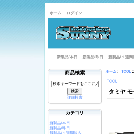
ホーム
ログイン
新製品/本日
新製品/昨日
新製品/１週間
ホーム
::
TOOL
:
商品検索
TOOL
タミヤ モ
詳細検索
カテゴリ
新製品/本日
新製品/昨日
新製品/１週間以内