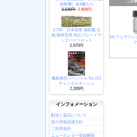
この
偵察機）各4機入り
3,630円
2,904円
1/700 日本海軍 海防艦 日
振/鵜来型用 純正グレードア
Mr.ウェザリ
ップパーツセット
2,970円
艦船模型スペシャル No.101
チャンネルダッシュ
2,200円
インフォメーション
配送と返品について
個人情報保護方針
ご利用規約
ニュースレター登録解除