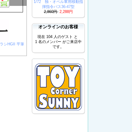
1/72 独・オペル軍用移動指
揮指令バス36-47型
2,860円
2,288円
オンラインのお客様
現在 104 人のゲスト と
1 名のメンバー がご来店中
シHGII 平筆
です。