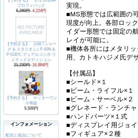
【予約する】 1/72 Bf109K
実現。
プロフィパック
5,280円
4,224円
■MS形態では広範囲の
現度が向上。各部ロッ
イダー形態では固定の
レイが可能に。
【予約する】 1/48 ｢シャー
■機体各所にはメタリ
ク & スタリオン｣ P-40N &
P-51B/C デュアルコンボ リ
用、カトキハジメ氏デ
ミテッドエディション
21,230円
16,984円
【付属品】
■シールド×１
■ビーム・ライフル×１
■ビーム・サーベル×２
【予約する】 ヤッターワン
※再販
■グレネード・ランチャ
5,500円
■ハンドパーツ×１式
■ディスプレイ用ジョイン
インフォメーション
■フィギュア×２種
配送と返品について