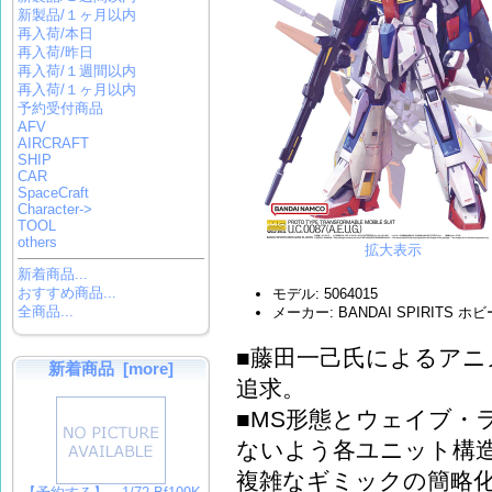
新製品/１ヶ月以内
再入荷/本日
再入荷/昨日
再入荷/１週間以内
再入荷/１ヶ月以内
予約受付商品
AFV
AIRCRAFT
SHIP
CAR
SpaceCraft
Character->
TOOL
others
拡大表示
新着商品...
おすすめ商品...
モデル: 5064015
全商品...
メーカー: BANDAI SPIRITS 
■藤田一己氏によるアニ
新着商品 [more]
追求。
■MS形態とウェイブ・
ないよう各ユニット構
複雑なギミックの簡略