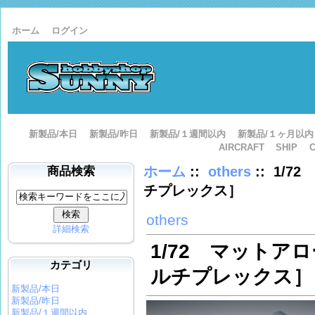
ホーム
ログイン
新製品/本日
新製品/昨日
新製品/１週間以内
新製品/１ヶ月以内
AIRCRAFT
SHIP
ホーム
::
others
:: 1/
商品検索
チプレックス］
others
詳細検索
1/72 マットア
カテゴリ
ルチプレックス］
新製品/本日
新製品/昨日
新製品/１週間以内