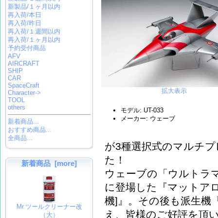
新製品/１ヶ月以内
再入荷/本日
再入荷/昨日
再入荷/１週間以内
再入荷/１ヶ月以内
予約受付商品
AFV
AIRCRAFT
SHIP
CAR
SpaceCraft
拡大表示
Character->
TOOL
others
モデル: UT-033
メーカー: ウェーブ
新着商品...
おすすめ商品...
全商品...
が3種選択式のマルチ
た！
新着商品 [more]
ウェーブの「ウルトラマ
に登場した『マットアロ
機]』。その後も派生機
Mr.ツールクリーナー改
え、皆様のご好評を頂
（大）