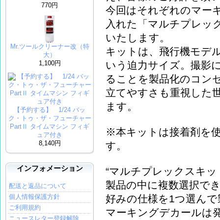
770円
今回はそれぞれのマー
入れた「マルチプレッ
いたします。
Mr.ツールクリーナー改（特
キットは、飛行機モデル
大）
1,100円
いう迫力サイズ。撮影
ることを製品化のコン
立てやすさも重視した
ます。
【予約する】 1/24 バッ
ク・トゥ・ザ・フューチャー
PartⅡ タイムマシン フィギ
※本キットは接着剤を
ュア付き
8,140円
す。
インフォメーション
“マルチプレックスキッ
製品の中に複数選択で
配送と返品について
好みの仕様を1つ選んで
個人情報保護方針
ご利用規約
マーキングデカールは
ニュースレター登録解除