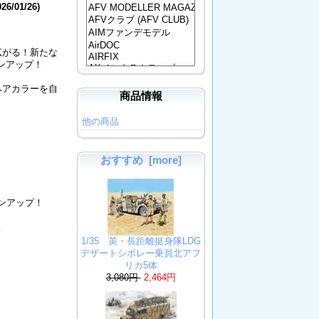
026/01/26)
広がる！新たな
ンアップ！
ヘアカラーを自
商品情報
。
他の商品
おすすめ [more]
ンアップ！
。
1/35 英・長距離挺身隊LDG
デザートシボレー乗員北アフ
リカ5体
3,080円
2,464円