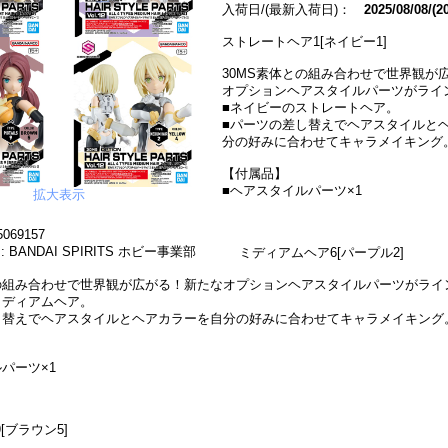
入荷日/(最新入荷日)：
2025/08/08/(2
ストレートヘア1[ネイビー1]
30MS素体との組み合わせで世界観が
オプションヘアスタイルパーツがライ
■ネイビーのストレートヘア。
■パーツの差し替えでヘアスタイルと
分の好みに合わせてキャラメイキング
【付属品】
■ヘアスタイルパーツ×1
拡大表示
069157
 BANDAI SPIRITS ホビー事業部
ミディアムヘア6[パープル2]
との組み合わせで世界観が広がる！新たなオプションヘアスタイルパーツがライ
ミディアムヘア。
し替えでヘアスタイルとヘアカラーを自分の好みに合わせてキャラメイキング
パーツ×1
[ブラウン5]