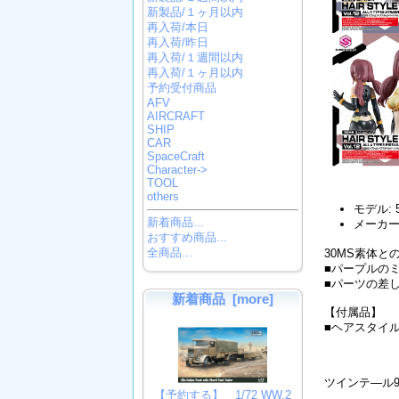
新製品/１ヶ月以内
再入荷/本日
再入荷/昨日
再入荷/１週間以内
再入荷/１ヶ月以内
予約受付商品
AFV
AIRCRAFT
SHIP
CAR
SpaceCraft
Character->
TOOL
others
モデル: 5
新着商品...
メーカー:
おすすめ商品...
全商品...
30MS素体
■パープルの
■パーツの差
新着商品 [more]
【付属品】
■ヘアスタイル
ツインテ―ル9
【予約する】 1/72 WW.2