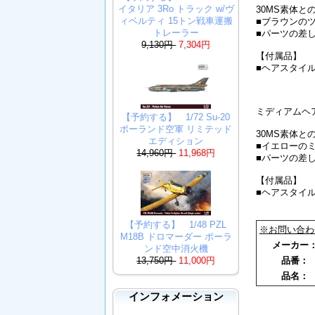
イタリア 3Ro トラック w/ヴ
30MS素体
ィベルティ 15トン戦車運搬
■ブラウンの
トレーラー
■パーツの差
9,130円
7,304円
【付属品】
■ヘアスタイル
ミディアムヘア
【予約する】 1/72 Su-20
ポーランド空軍 リミテッド
30MS素体
エディション
■イエローの
14,960円
11,968円
■パーツの差
【付属品】
■ヘアスタイル
【予約する】 1/48 PZL
※お問い合わ
M18B ドロマーダー ポーラ
メーカ
ンド空中消火機
品番
13,750円
11,000円
品名
インフォメーション