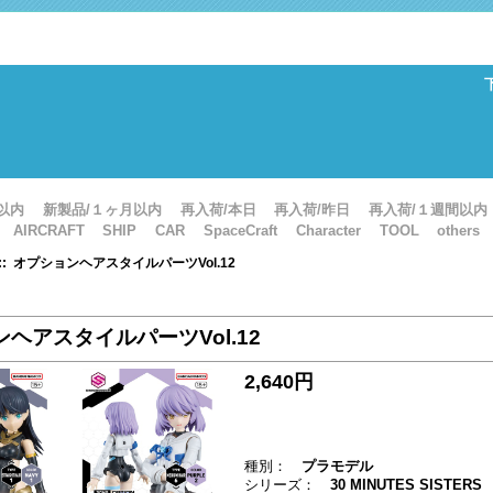
以内
新製品/１ヶ月以内
再入荷/本日
再入荷/昨日
再入荷/１週間以内
AIRCRAFT
SHIP
CAR
SpaceCraft
Character
TOOL
others
:: オプションヘアスタイルパーツVol.12
ヘアスタイルパーツVol.12
2,640円
種別：
プラモデル
シリーズ：
30 MINUTES SISTERS 