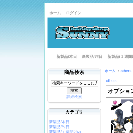
ホーム
ログイン
新製品/本日
新製品/昨日
新製品/１週間
ホーム
::
others
商品検索
others
オプション
詳細検索
カテゴリ
新製品/本日
新製品/昨日
新製品/１週間以内