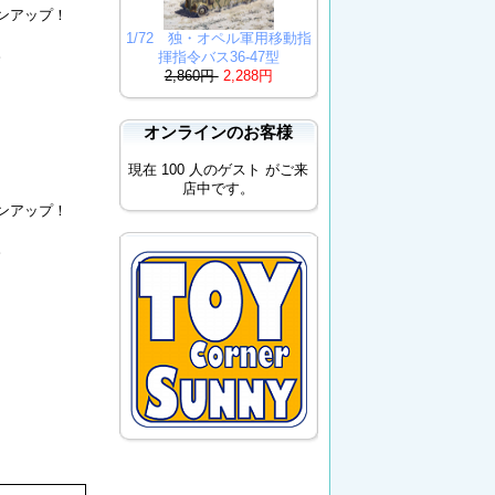
ンアップ！
1/72 独・オペル軍用移動指
。
揮指令バス36-47型
2,860円
2,288円
オンラインのお客様
現在 100 人のゲスト がご来
店中です。
ンアップ！
。