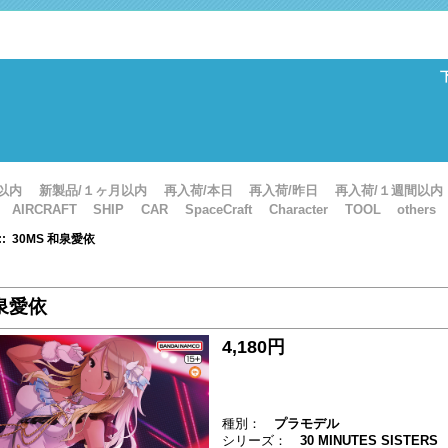
以内
新製品/１ヶ月以内
再入荷/本日
再入荷/昨日
再入荷/１週間以内
AIRCRAFT
SHIP
CAR
SpaceCraft
Character
TOOL
others
:: 30MS 和泉愛依
和泉愛依
4,180円
種別：
プラモデル
シリーズ：
30 MINUTES SISTERS 