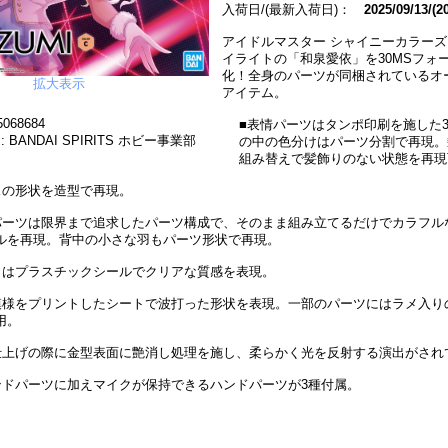
入荷日/(最新入荷日)：
2025/09/13/(2
アイドルマスター シャイニーカラー
イライトの「和泉愛依」を30MSフォ
化！全身のパーツが同梱されているオ
拡大表示
アイテム。
068684
■表情パーツはタンポ印刷を施した
 BANDAI SPIRITS ホビー事業部
の中の色分けはパーツ分割で再現。
組み替えで髪飾りのない状態を再現
スの形状を造型で再現。
パーツは限界まで追求したパーツ構成で、そのまま組み立てるだけでカラフル
ルを再現。背中の小さな羽もパーツ形状で再現。
トはプラスチックシールでクリアな質感を表現。
模様をプリントしたシートで波打った形状を表現。一部のパーツにはラメ入り
用。
仕上げの際に金型表面に艶消し処理を施し、柔らかく光を反射する演出がされ
ンドパーツに加えマイクが保持できるハンドパーツが3種付属。