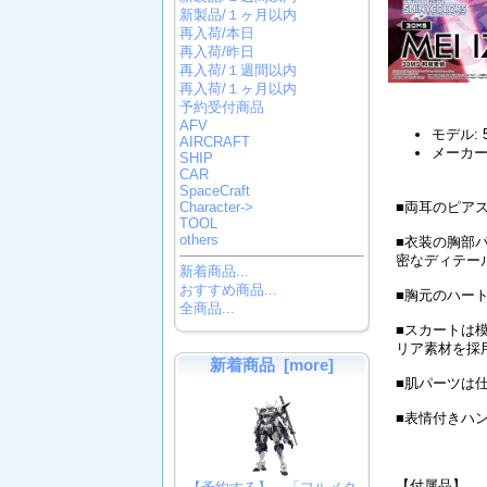
新製品/１ヶ月以内
再入荷/本日
再入荷/昨日
再入荷/１週間以内
再入荷/１ヶ月以内
予約受付商品
AFV
モデル: 5
AIRCRAFT
メーカー:
SHIP
CAR
SpaceCraft
■両耳のピア
Character->
TOOL
others
■衣装の胸部
密なディテー
新着商品...
おすすめ商品...
■胸元のハー
全商品...
■スカートは
リア素材を採
新着商品 [more]
■肌パーツは
■表情付きハ
【付属品】