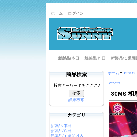
ホーム
ログイン
新製品/本日
新製品/昨日
新製品/１週間
ホーム
::
others
商品検索
others
30MS 
詳細検索
カテゴリ
新製品/本日
新製品/昨日
新製品/１週間以内