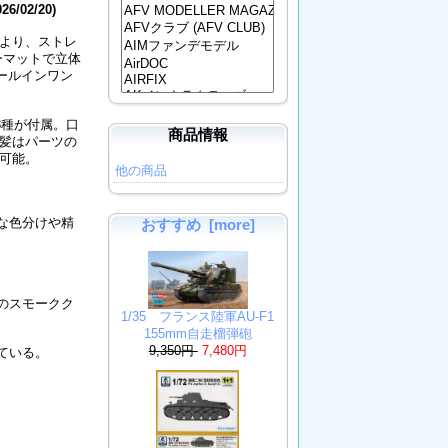
026/02/20)
ズより、ストレ
ーマットで立体
ールインワン
3種が付属。口
商品情報
髪はパーツの
可能。
他の商品
な色分けや精
おすすめ [more]
のスモークク
1/35 フランス陸軍AU-F1
155mm自走榴弾砲
9,350円
7,480円
ている。