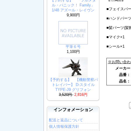
【予約する】 「フルメタ
ル・パニック！ Family」
■フェイスパー
1/48 アズール・レイヴン
9,900円
■ハンドパーツ
■髪パーツ(髪
■マイク×1
■シール×1
平筆６号
1,100円
※お問い合わ
メーカ
品番
【予約する】 【機動警察パ
品名
トレイバー】 D-スタイル
TYPE-J9 グリフォン
3,520円
2,816円
インフォメーション
配送と返品について
個人情報保護方針