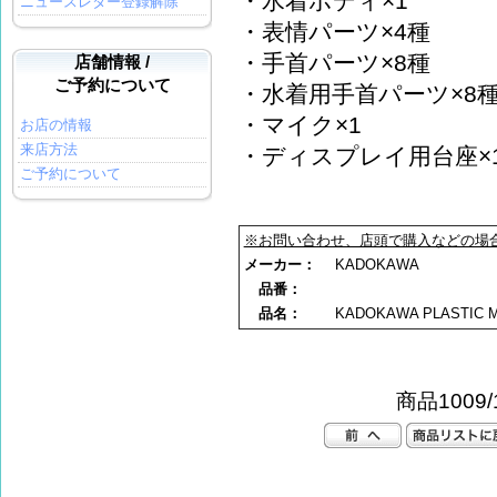
・水着ボディ×1
ニュースレター登録解除
・表情パーツ×4種
・手首パーツ×8種
店舗情報 /
ご予約について
・水着用手首パーツ×8
・マイク×1
お店の情報
来店方法
・ディスプレイ用台座×
ご予約について
※お問い合わせ、店頭で購入などの場
メーカー：
KADOKAWA
品番：
品名：
KADOKAWA PLASTIC 
商品1009/