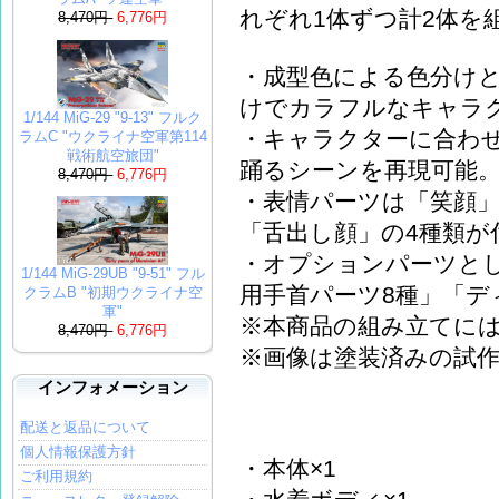
れぞれ1体ずつ計2体を
8,470円
6,776円
・成型色による色分け
けでカラフルなキャラ
1/144 MiG-29 "9-13" フルク
・キャラクターに合わ
ラムC "ウクライナ空軍第114
戦術航空旅団"
踊るシーンを再現可能
8,470円
6,776円
・表情パーツは「笑顔
「舌出し顔」の4種類が
・オプションパーツとし
1/144 MiG-29UB "9-51" フル
用手首パーツ8種」「デ
クラムB "初期ウクライナ空
軍"
※本商品の組み立てに
8,470円
6,776円
※画像は塗装済みの試
インフォメーション
配送と返品について
個人情報保護方針
・本体×1
ご利用規約