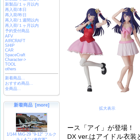
新製品/１ヶ月以内
再入荷/本日
再入荷/昨日
再入荷/１週間以内
再入荷/１ヶ月以内
予約受付商品
AFV
AIRCRAFT
SHIP
CAR
SpaceCraft
Character->
TOOL
others
新着商品...
おすすめ商品...
全商品...
新着商品 [more]
拡大表示
ース「アイ」が登場！
1/144 MiG-29 "9-12" フルク
DX ver.はアイドル
ラムA "ソ連空軍"