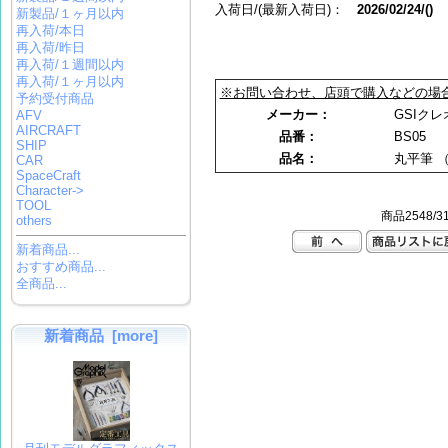
入荷日/(最新入荷日)：
2026/02/24/()
新製品/１ヶ月以内
再入荷/本日
再入荷/昨日
再入荷/１週間以内
再入荷/１ヶ月以内
※お問い合わせ、店頭で購入などの場
予約受付商品
メーカー：
GSIクレ
AFV
AIRCRAFT
品番：
BS05
SHIP
品名：
丸平筆 （
CAR
SpaceCraft
Character->
TOOL
商品2548/3
others
新着商品...
おすすめ商品...
全商品...
新着商品 [more]