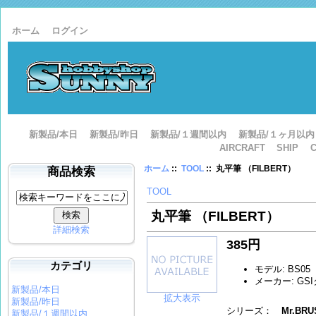
ホーム
ログイン
新製品/本日
新製品/昨日
新製品/１週間以内
新製品/１ヶ月以内
AIRCRAFT
SHIP
ホーム
::
TOOL
:: 丸平筆 （FILBERT）
商品検索
TOOL
丸平筆 （FILBERT）
詳細検索
385円
カテゴリ
モデル: BS05
メーカー: GS
新製品/本日
拡大表示
新製品/昨日
シリーズ：
Mr.BR
新製品/１週間以内