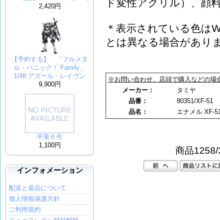
ド変性アクリル）、顔料、
2,420円
＊表示されている色はW
とは異なる場合があり
【予約する】 「フルメタ
ル・パニック！ Family」
1/48 アズール・レイヴン
※お問い合わせ、店頭で購入などの場
9,900円
メーカー：
タミヤ
品番：
80351/XF-51
品名：
エナメル XF-
平筆６号
1,100円
商品1258/
インフォメーション
配送と返品について
個人情報保護方針
ご利用規約