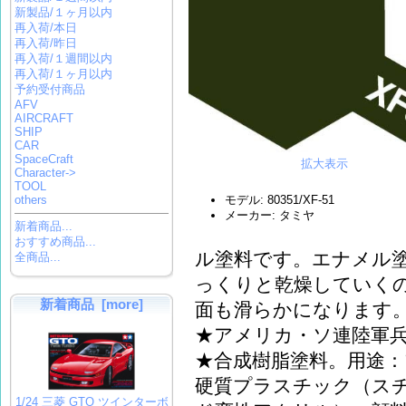
新製品/１ヶ月以内
再入荷/本日
再入荷/昨日
再入荷/１週間以内
再入荷/１ヶ月以内
予約受付商品
AFV
AIRCRAFT
SHIP
CAR
SpaceCraft
拡大表示
Character->
TOOL
others
モデル: 80351/XF-51
メーカー: タミヤ
新着商品...
おすすめ商品...
ル塗料です。エナメル
全商品...
っくりと乾燥していく
新着商品 [more]
面も滑らかになります
★アメリカ・ソ連陸軍
★合成樹脂塗料。用途
硬質プラスチック（スチ
1/24 三菱 GTO ツインターボ