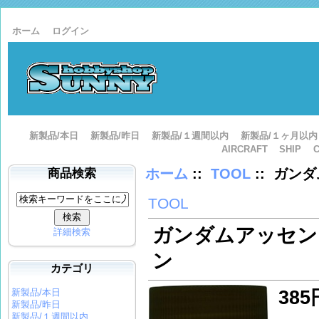
ホーム
ログイン
新製品/本日
新製品/昨日
新製品/１週間以内
新製品/１ヶ月以内
AIRCRAFT
SHIP
ホーム
::
TOOL
:: ガン
商品検索
TOOL
ガンダムアッセン
詳細検索
ン
カテゴリ
新製品/本日
385
新製品/昨日
新製品/１週間以内