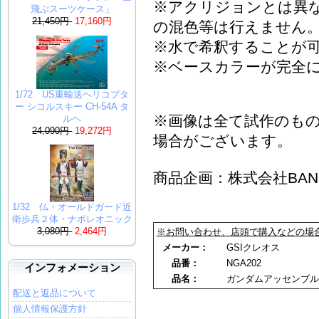
※アクリジョンとは異
飛ぶスーツケース」
21,450円
17,160円
の混色等は行えません
※水で希釈することが
※ベースカラーが完全
1/72 US重輸送ヘリコプタ
ー シコルスキー CH-54A タ
※画像は全て試作のも
ルヘ
24,090円
19,272円
場合がございます。
商品企画：株式会社BANDA
1/32 仏・オールドガード近
衛歩兵２体・ナポレオニック
3,080円
2,464円
※お問い合わせ、店頭で購入などの場
メーカー：
GSIクレオス
品番：
NGA202
インフォメーション
品名：
ガンダムアッセンブル
配送と返品について
個人情報保護方針