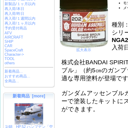
モ
新製品/１ヶ月以内
メ
再入荷/本日
再入荷/昨日
再入荷/１週間以内
種別
再入荷/１ヶ月以内
予約受付商品
シリ
AFV
AIRCRAFT
NGA2
SHIP
CAR
入荷
拡大表示
SpaceCraft
Character->
TOOL
株式会社BANDAI SP
others
ブル」（約5㎝のガン
新着商品...
おすすめ商品...
適な専用塗料が登場で
全商品...
ガンダムアッセンブル
新着商品 [more]
ーで塗装したキットに
ができます。
1/48 HP.52 ハンプデン「空