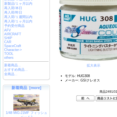
新製品/１ヶ月以内
再入荷/本日
再入荷/昨日
再入荷/１週間以内
再入荷/１ヶ月以内
予約受付商品
AFV
AIRCRAFT
SHIP
CAR
SpaceCraft
Character->
TOOL
others
新着商品...
拡大表示
おすすめ商品...
全商品...
モデル: HUG308
メーカー: GSIクレオス
新着商品 [more]
商品2491/3
1/48 MiG-21MF フィッシュ