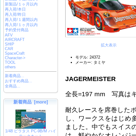
新製品/１ヶ月以内
再入荷/本日
再入荷/昨日
再入荷/１週間以内
再入荷/１ヶ月以内
予約受付商品
AFV
AIRCRAFT
SHIP
拡大表示
CAR
SpaceCraft
モデル: 24372
Character->
TOOL
メーカー: タミヤ
others
新着商品...
JAGERMEISTER
おすすめ商品...
全商品...
全長=197 mm 写
新着商品 [more]
耐久レースを席巻したポル
し、ワークスをはじめ
ました。中でもスイス
1/48 ピラタス PC-9B/M ハイ
は、鮮やかなオレンジ