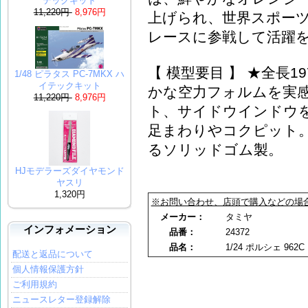
テックキット
11,220円
8,976円
上げられ、世界スポー
レースに参戦して活躍
【 模型要目 】 ★全長1
1/48 ピラタス PC-7MKX ハ
イテックキット
かな空力フォルムを実
11,220円
8,976円
ト、サイドウインドウ
足まわりやコクピット
るソリッドゴム製。
HJモデラーズダイヤモンド
ヤスリ
1,320円
※お問い合わせ、店頭で購入などの場
メーカー：
タミヤ
インフォメーション
品番：
24372
品名：
1/24 ポルシェ 96
配送と返品について
個人情報保護方針
ご利用規約
ニュースレター登録解除