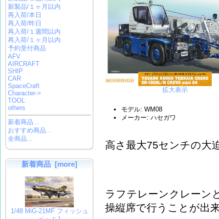
新製品/１ヶ月以内
再入荷/本日
再入荷/昨日
再入荷/１週間以内
再入荷/１ヶ月以内
予約受付商品
AFV
AIRCRAFT
SHIP
CAR
SpaceCraft
拡大表示
Character->
TOOL
others
モデル: WM08
メーカー: ハセガワ
新着商品...
おすすめ商品...
全商品...
高さ最大75センチの大迫
新着商品 [more]
ラフテレーンクレーン
操縦席で行うことが出
1/48 MiG-21MF フィッシュ