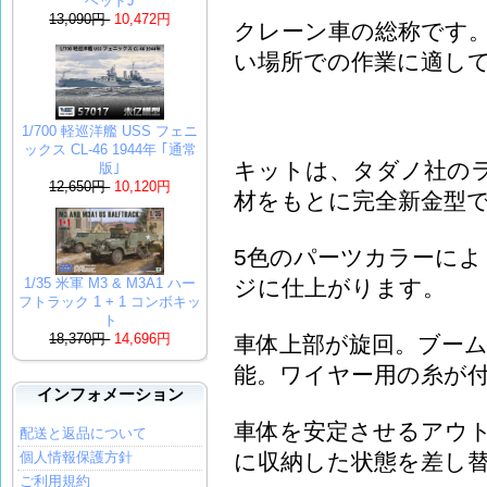
ベッドJ
13,090円
10,472円
クレーン車の総称です
い場所での作業に適して
1/700 軽巡洋艦 USS フェニ
ックス CL-46 1944年 ｢通常
キットは、タダノ社の
版｣
12,650円
10,120円
材をもとに完全新金型
5色のパーツカラーによ
ジに仕上がります。
1/35 米軍 M3 & M3A1 ハー
フトラック 1 + 1 コンボキッ
ト
18,370円
14,696円
車体上部が旋回。ブーム
能。ワイヤー用の糸が
インフォメーション
車体を安定させるアウ
配送と返品について
に収納した状態を差し
個人情報保護方針
ご利用規約