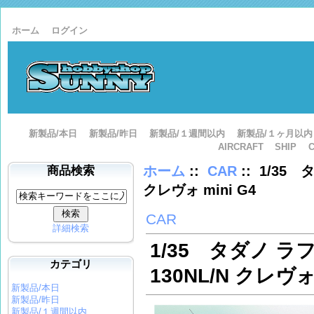
ホーム
ログイン
新製品/本日
新製品/昨日
新製品/１週間以内
新製品/１ヶ月以内
AIRCRAFT
SHIP
ホーム
::
CAR
:: 1/35
商品検索
クレヴォ mini G4
CAR
詳細検索
1/35 タダノ ラ
カテゴリ
130NL/N クレヴォ 
新製品/本日
新製品/昨日
新製品/１週間以内