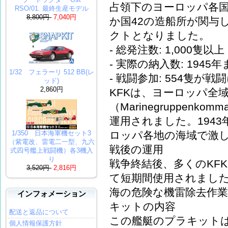
占領下のヨーロッパ各国
RSO/01. 最終生産モデル
8,800円
7,040円
か国42の造船所が関与
クトとなりました。
- 総発注数: 1,000隻以上
- 実際の納入数: 1945
1/32 フェラーリ 512 BB(レ
- 戦闘参加: 554隻が
ッド)
2,860円
KFKは、ヨーロッパ全
（Marinegruppen
運用されました。194
ロッパ各地の海域で激
1/350 日本海軍機セット3
（紫電改、雷電二一型、九六
戦後の運用
式四号艦上戦闘機）各3機入
り
戦争終結後、多くのKF
3,520円
2,816円
て短期間使用されまし
海の危険な機雷除去作
インフォメーション
キットの内容
配送と返品について
この艦艇のプラキットは
個人情報保護方針