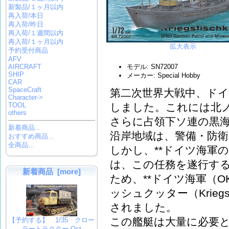
新製品/１ヶ月以内
再入荷/本日
再入荷/昨日
再入荷/１週間以内
再入荷/１ヶ月以内
拡大表示
予約受付商品
AFV
AIRCRAFT
モデル: SN72007
SHIP
メーカー: Special Hobby
CAR
SpaceCraft
第二次世界大戦中、ド
Character->
しました。これには北
TOOL
others
さらに占領下ソ連の黒
新着商品...
沿岸地域は、警備・防
おすすめ商品...
全商品...
しかし、**ドイツ海軍
は、この任務を遂行す
新着商品 [more]
ため、**ドイツ海軍（
ッシュクッター（Kriegsf
されました。
この艦艇は大量に必要
【予約する】 1/35 クロー
ラートラクター Ost