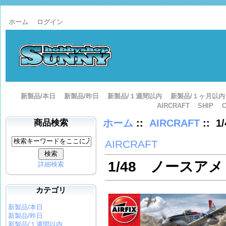
ホーム
ログイン
新製品/本日
新製品/昨日
新製品/１週間以内
新製品/１ヶ月以内
AIRCRAFT
SHIP
ホーム
::
AIRCRAFT
:: 
商品検索
AIRCRAFT
1/48 ノースアメ
詳細検索
カテゴリ
新製品/本日
新製品/昨日
新製品/１週間以内