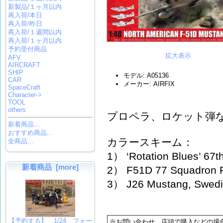
新製品/１ヶ月以内
再入荷/本日
再入荷/昨日
再入荷/１週間以内
再入荷/１ヶ月以内
予約受付商品
拡大表示
AFV
AIRCRAFT
SHIP
モデル: A05136
CAR
メーカー: AIRFIX
SpaceCraft
Character->
TOOL
others
プロペラ、ロケット弾
新着商品...
おすすめ商品...
カラースキーム：
全商品...
1） ‘Rotation Blues’ 67
新着商品 [more]
2） F51D 77 Squadron 
3） J26 Mustang, Swedis
【予約する】 1/24 フォー
※お問い合わせ、店頭で購入などの場