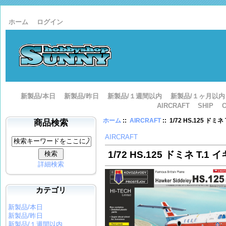
ホーム
ログイン
新製品/本日
新製品/昨日
新製品/１週間以内
新製品/１ヶ月以内
AIRCRAFT
SHIP
ホーム
::
AIRCRAFT
:: 1/72 HS.125 
商品検索
AIRCRAFT
1/72 HS.125 ドミネ T
詳細検索
カテゴリ
新製品/本日
新製品/昨日
新製品/１週間以内