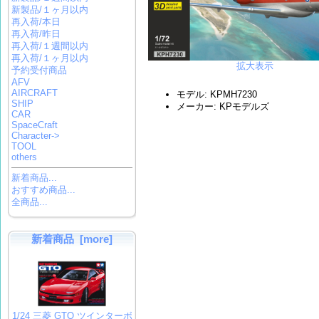
新製品/１ヶ月以内
再入荷/本日
再入荷/昨日
再入荷/１週間以内
再入荷/１ヶ月以内
拡大表示
予約受付商品
AFV
AIRCRAFT
モデル: KPMH7230
SHIP
メーカー: KPモデルズ
CAR
SpaceCraft
Character->
TOOL
others
新着商品...
おすすめ商品...
全商品...
新着商品 [more]
1/24 三菱 GTO ツインターボ