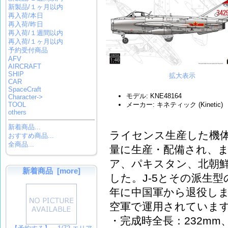
新製品/１ヶ月以内
再入荷/本日
再入荷/昨日
再入荷/１週間以内
再入荷/１ヶ月以内
予約受付商品
AFV
AIRCRAFT
SHIP
拡大表示
CAR
SpaceCraft
モデル: KNE48164
Character->
TOOL
メーカー: キネティック (Kinetic)
others
新着商品...
ライセンス生産した機体で
おすすめ商品...
全商品...
量に生産・配備され、ま
ア、パキスタン、北朝
新着商品 [more]
した。J-5とその派生型の
年に中国軍から退役しま
空軍で運用されていま
・完成時全長：232mm、