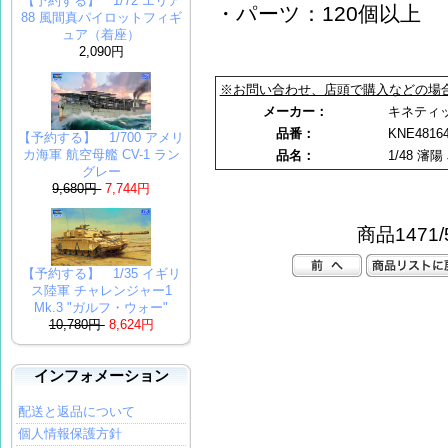
【予約する】 1/72 エリア
・パーツ：120個以上
88 風間真パイロットフィギ
ュア（着座）
2,090円
※お問い合わせ、店頭で購入などの場
メーカー：
キネティック 
品番：
KNE4816
【予約する】 1/700 アメリ
カ海軍 航空母艦 CV-1 ラン
品名：
1/48 瀋陽 
グレー
9,680円
7,744円
商品1471/
【予約する】 1/35 イギリ
ス陸軍 チャレンジャー1
Mk.3 "ガルフ・ウォー"
10,780円
8,624円
インフォメーション
配送と返品について
個人情報保護方針