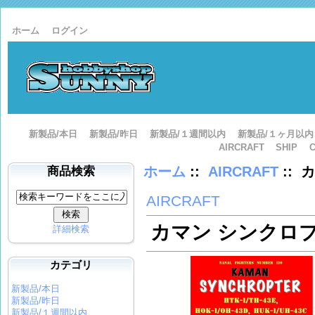
ホーム
ログイン
新製品/本日
新製品/昨日
新製品/１週間以内
新製品/１ヶ月以内
AIRCRAFT
SHIP
ホーム
::
AIRCRAFT
:: 
商品検索
AIRCRAFT
カマン シンクロ
詳細検索
カテゴリ
新製品/本日
新製品/昨日
新製品/１週間以内