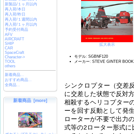
新製品/１ヶ月以内
再入荷/本日
再入荷/昨日
再入荷/１週間以内
再入荷/１ヶ月以内
予約受付商品
AFV
AIRCRAFT
SHIP
拡大表示
CAR
SpaceCraft
モデル: SGBNF120
Character->
TOOL
メーカー: STEVE GINTER BOOK
others
新着商品...
おすすめ商品...
シンクロプター（交差反
全商品...
に交差した状態で反対
新着商品 [more]
相殺するヘリコプター
ーを回す反動として発
ローターが不要で出力
式等の2ローター形式に