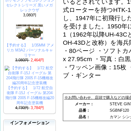
ポケモンプラモコレクション
いるとされています。1
セレクトシリーズ 黒いメガ
式ローターを持つHTK-1
レックウザ
3,080円
し、1947年に初飛行し
を受けました。1950年に
1（1962年以降UH-43
OH-43Dと改称）を
【予約する】 1/35MM アメ
・80ページ ・ソフトカバ
リカ M3A2 パーソナルキャ
リヤー
x 27.95cm ・写真：
3,080円
2,464円
・ワッペン画像：15枚 
ブ・ギンター
【予約する】 1/72 航空自
衛隊 F-15J イーグル 第204
※お問い合わせ、店頭で購入などの場
飛行隊 2005 F-15機種改編20
周年記念塗装機
メーカー：
STEVE GI
4,730円
3,784円
品番：
SGBNF120
品名：
カマン シン
インフォメーション