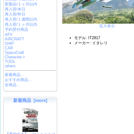
新製品/１ヶ月以内
再入荷/本日
再入荷/昨日
再入荷/１週間以内
再入荷/１ヶ月以内
拡大表示
予約受付商品
AFV
モデル: IT2817
AIRCRAFT
メーカー: イタレリ
SHIP
CAR
SpaceCraft
Character->
TOOL
others
新着商品...
おすすめ商品...
全商品...
新着商品 [more]