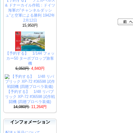
【予約する】 ツェルベルス
& ドナーカ​​イル作戦：ドイツ
海軍の"チャンネルダッシ
ュ"と空軍による勝利 1942年
2月12日
15,950円
【予約する】 1/144 フォッ
カー50 ターボプロップ旅客
機
6,050円
4,840円
【予約する】 1/48 リパブ
リック XP-72 #36598 試作戦
闘機 (四翅プロペラ装備)
14,080円
11,264円
インフォメーション
配送と返品について