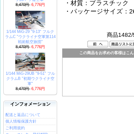
・材質：プラスチック
8,470円
6,776円
・パッケージサイズ：26×10
1/144 MiG-29 "9-13" フルク
商品1482/
ラムC "ウクライナ空軍第114
戦術航空旅団"
8,470円
6,776円
この商品をお求めの客様はこん
1/144 MiG-29UB "9-51" フル
クラムB "初期ウクライナ空
軍"
8,470円
6,776円
インフォメーション
配送と返品について
個人情報保護方針
ご利用規約