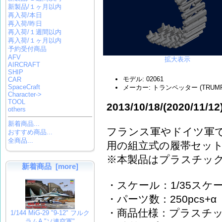
新製品/１ヶ月以内
再入荷/本日
再入荷/昨日
再入荷/１週間以内
再入荷/１ヶ月以内
予約受付商品
AFV
拡大表示
AIRCRAFT
SHIP
モデル: 02061
CAR
SpaceCraft
メーカー: トランペッター (TRUMP
Character->
TOOL
2013/10/18/(2020/11/12
others
新着商品...
フランス軍やドイツ軍で
おすすめ商品...
全商品...
用の組立式の履帯セッ
※本製品はプラスチッ
新着商品 [more]
・スケール：1/35スケ
・パーツ数：250pcs+α
・商品仕様：プラスチ
1/144 MiG-29 "9-12" フルク
ラムA "ソ連空軍"