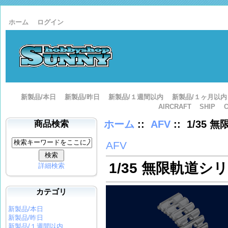
ホーム
ログイン
新製品/本日
新製品/昨日
新製品/１週間以内
新製品/１ヶ月以内
AIRCRAFT
SHIP
ホーム
::
AFV
:: 1/35
商品検索
AFV
1/35 無限軌道シ
詳細検索
カテゴリ
新製品/本日
新製品/昨日
新製品/１週間以内