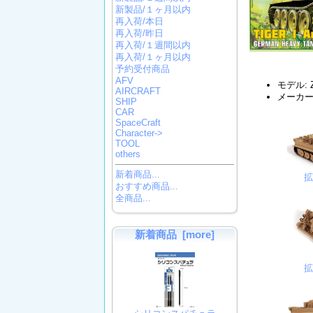
新製品/１ヶ月以内
再入荷/本日
再入荷/昨日
再入荷/１週間以内
再入荷/１ヶ月以内
予約受付商品
AFV
モデル: Z
AIRCRAFT
メーカー
SHIP
CAR
SpaceCraft
Character->
TOOL
others
新着商品...
おすすめ商品...
全商品...
新着商品 [more]