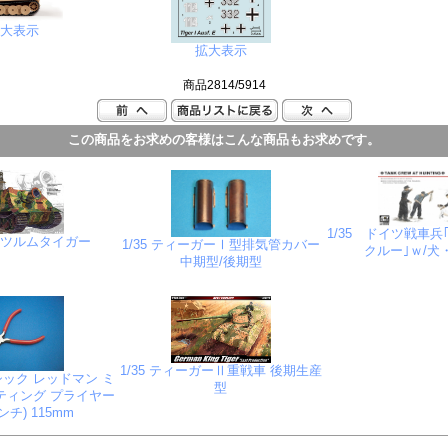
拡大表示
拡大表示
商品2814/5914
この商品をお求めの客様はこんな商品もお求めです。
1/35 ドイツ戦車
シュツルムタイガー
1/35 ティーガーⅠ型排気管カバー
クルー｣ｗ/犬
中期型/後期型
1/35 ティーガーⅡ重戦車 後期生産
ック レッドマン ミ
型
ティング プライヤー
チ) 115mm