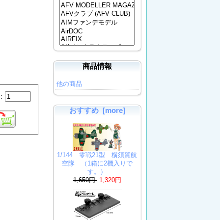
商品情報
他の商品
:
おすすめ [more]
1/144 零戦21型 横須賀航
空隊 （1箱に2機入りで
す。）
1,650円
1,320円