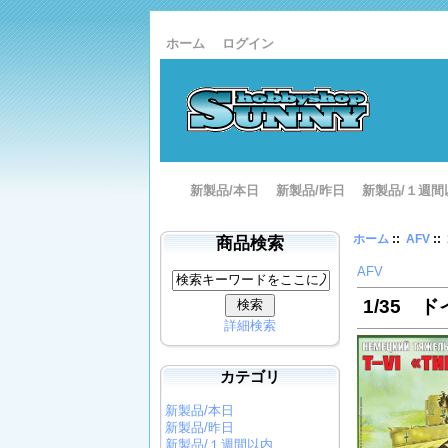
ホーム
ログイン
新製品/本日
新製品/昨日
新製品/１週間
ホーム
::
AFV
:
商品検索
AFV
1/35 
詳細検索
カテゴリ
新製品/本日
新製品/昨日
新製品/１週間以内