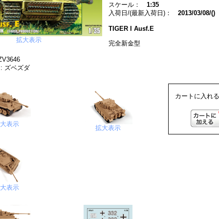
スケール：
1:35
入荷日/(最新入荷日)：
2013/03/08/()
TIGER I Ausf.E
拡大表示
完全新金型
V3646
: ズベズダ
カートに入れる
拡大表示
拡大表示
拡大表示