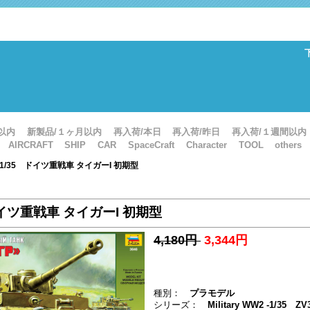
以内
新製品/１ヶ月以内
再入荷/本日
再入荷/昨日
再入荷/１週間以内
AIRCRAFT
SHIP
CAR
SpaceCraft
Character
TOOL
others
: 1/35 ドイツ重戦車 タイガーI 初期型
ドイツ重戦車 タイガーI 初期型
4,180円
3,344円
種別：
プラモデル
シリーズ：
Military WW2 -1/35 ZV