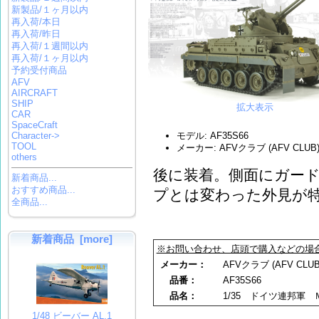
新製品/１ヶ月以内
再入荷/本日
再入荷/昨日
再入荷/１週間以内
再入荷/１ヶ月以内
予約受付商品
AFV
AIRCRAFT
SHIP
拡大表示
CAR
SpaceCraft
Character->
モデル: AF35S66
TOOL
メーカー: AFVクラブ (AFV CLUB
others
後に装着。側面にガー
新着商品...
おすすめ商品...
プとは変わった外見が
全商品...
新着商品 [more]
※お問い合わせ、店頭で購入などの場
メーカー：
AFVクラブ (AFV CLUB
品番：
AF35S66
品名：
1/35 ドイツ連邦軍
1/48 ビーバー AL.1