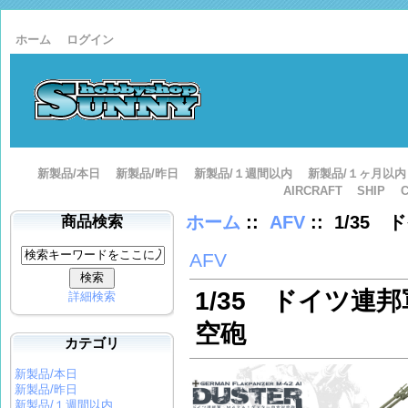
ホーム
ログイン
新製品/本日
新製品/昨日
新製品/１週間以内
新製品/１ヶ月以内
AIRCRAFT
SHIP
ホーム
::
AFV
:: 1/3
商品検索
AFV
1/35 ドイツ連
詳細検索
空砲
カテゴリ
新製品/本日
新製品/昨日
新製品/１週間以内