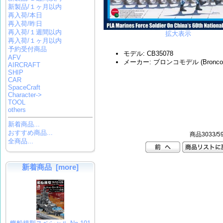
新製品/１ヶ月以内
再入荷/本日
再入荷/昨日
再入荷/１週間以内
拡大表示
再入荷/１ヶ月以内
予約受付商品
モデル: CB35078
AFV
メーカー: ブロンコモデル (Bronco M
AIRCRAFT
SHIP
CAR
SpaceCraft
Character->
TOOL
others
新着商品...
おすすめ商品...
商品3033/5
全商品...
新着商品 [more]