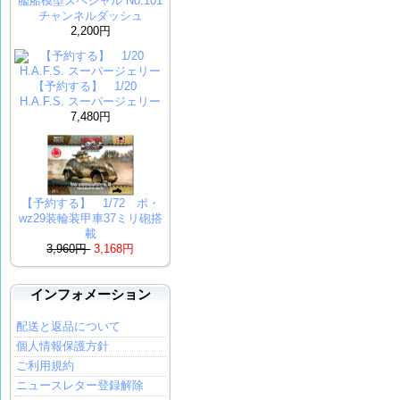
艦船模型スペシャル No.101
チャンネルダッシュ
2,200円
【予約する】 1/20
H.A.F.S. スーパージェリー
7,480円
【予約する】 1/72 ポ・
wz29装輪装甲車37ミリ砲搭
載
3,960円
3,168円
インフォメーション
配送と返品について
個人情報保護方針
ご利用規約
ニュースレター登録解除