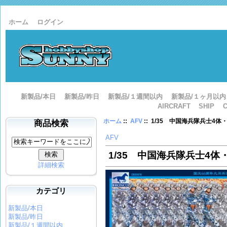
ホーム
ログイン
新製品/本日
新製品/昨日
新製品/１週間以内
新製品/１ヶ月以内
AIRCRAFT
SHIP
ホーム
::
AFV
:: 1/35 中国海兵隊兵士4
商品検索
AFV
1/35 中国海兵隊兵士4体
詳細検索
カテゴリ
新製品/本日
新製品/昨日
新製品/１週間以内