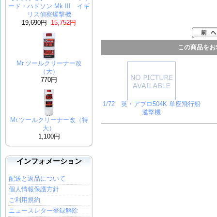
ード・ハドソン Mk.III イギ
リス偵察爆撃機
19,690円
15,752円
この商品をお
Mr.ツールクリーナー改
（大）
770円
1/72 英・アブロ504K 単座飛行船
邀撃機
Mr.ツールクリーナー改（特
大）
1,100円
インフォメーション
配送と返品について
個人情報保護方針
ご利用規約
ニュースレター登録解除