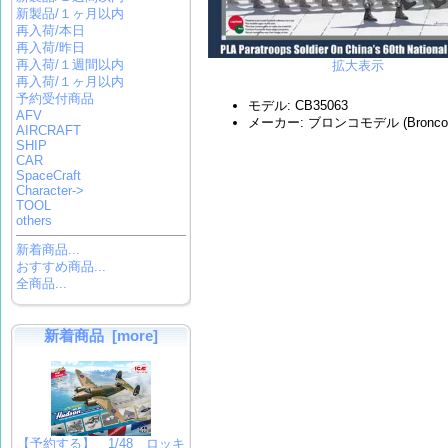
新製品/１ヶ月以内
再入荷/本日
再入荷/昨日
再入荷/１週間以内
拡大表示
再入荷/１ヶ月以内
予約受付商品
モデル: CB35063
AFV
メーカー: ブロンコモデル (Bronco M
AIRCRAFT
SHIP
CAR
SpaceCraft
Character->
TOOL
others
新着商品...
おすすめ商品...
全商品...
新着商品 [more]
【予約する】 1/48 ロッキ