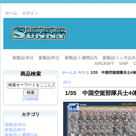
ホーム
ログイン
新製品/本日
新製品/昨日
新製品/１週間以内
新製品/１ヶ月以内
AIRCRAFT
SHIP
ホーム
::
AFV
:: 1/35 中国空挺部隊兵士
商品検索
AFV
1/35 中国空挺部隊兵士
詳細検索
カテゴリ
新製品/本日
新製品/昨日
新製品/１週間以内