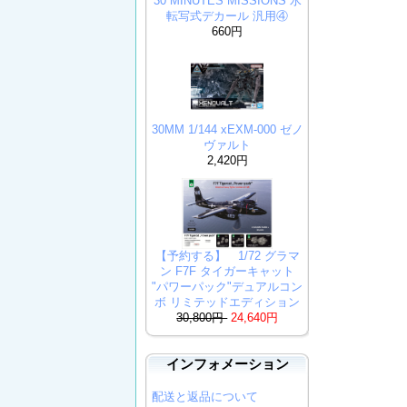
30 MINUTES MISSIONS 水
転写式デカール 汎用④
660円
30MM 1/144 xEXM-000 ゼノ
ヴァルト
2,420円
【予約する】 1/72 グラマ
ン F7F タイガーキャット
"パワーパック"デュアルコン
ボ リミテッドエディション
30,800円
24,640円
インフォメーション
配送と返品について