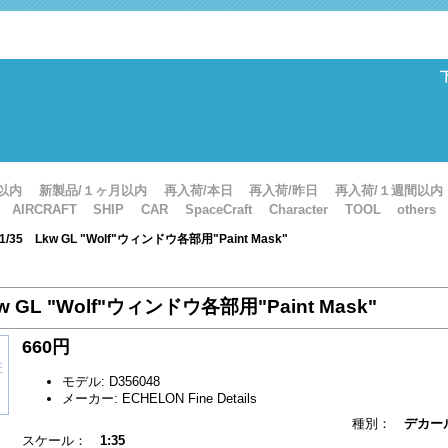
以内
新製品/１ヶ月以内
再入荷/本日
再入荷/昨日
再入荷/１週間以内
AIRCRAFT
SHIP
CAR
SpaceCraft
Character
TOOL
others
 1/35 Lkw GL "Wolf"ウィンドウ各部用"Paint Mask"
kw GL "Wolf"ウィンドウ各部用"Paint Mask"
660円
モデル: D356048
メーカー: ECHELON Fine Details
種別：
デカー
スケール：
1:35