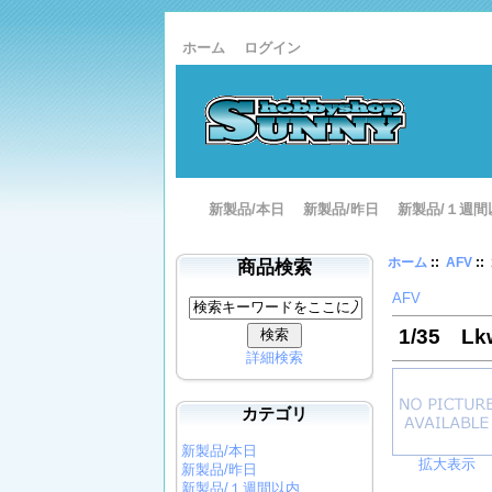
ホーム
ログイン
新製品/本日
新製品/昨日
新製品/１週間
ホーム
::
AFV
::
商品検索
AFV
1/35 L
詳細検索
カテゴリ
新製品/本日
拡大表示
新製品/昨日
新製品/１週間以内