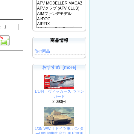
:
商品情報
他の商品
おすすめ [more]
1/144 ヴィッカース ヴァン
ガード
2,090円
1/35 WW.II ドイツ軍 パンタ
ーD型 初期生産型 砲兵観測