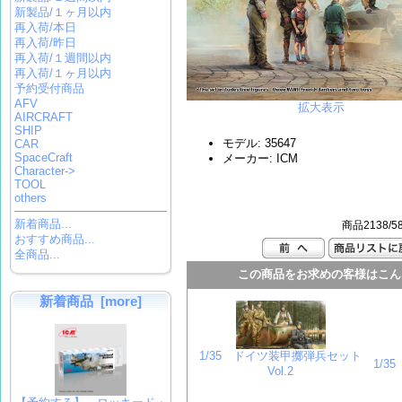
新製品/１ヶ月以内
再入荷/本日
再入荷/昨日
再入荷/１週間以内
再入荷/１ヶ月以内
予約受付商品
AFV
拡大表示
AIRCRAFT
SHIP
モデル: 35647
CAR
SpaceCraft
メーカー: ICM
Character->
TOOL
others
新着商品...
商品2138/5
おすすめ商品...
全商品...
この商品をお求めの客様はこん
新着商品 [more]
1/35 ドイツ装甲擲弾兵セット
1/
Vol.2