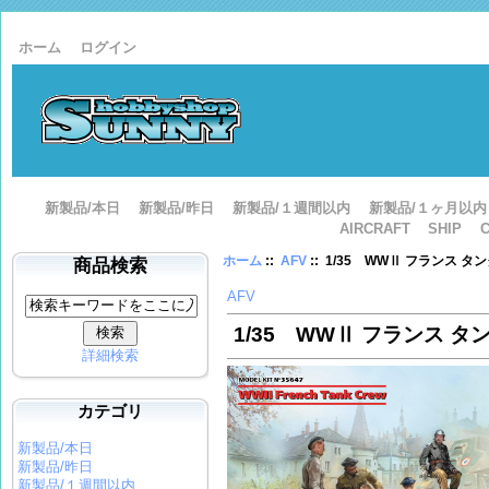
ホーム
ログイン
新製品/本日
新製品/昨日
新製品/１週間以内
新製品/１ヶ月以内
AIRCRAFT
SHIP
ホーム
::
AFV
:: 1/35 WWⅡ フランス タ
商品検索
AFV
1/35 WWⅡ フランス タ
詳細検索
カテゴリ
新製品/本日
新製品/昨日
新製品/１週間以内