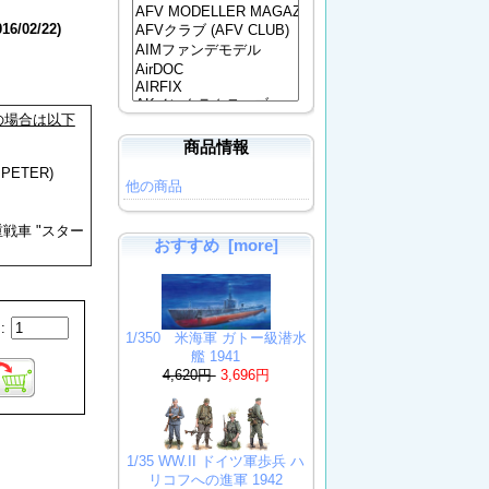
016/02/22)
の場合は以下
商品情報
PETER)
他の商品
1重戦車 "スター
おすすめ [more]
:
1/350 米海軍 ガトー級潜水
艦 1941
4,620円
3,696円
1/35 WW.II ドイツ軍歩兵 ハ
リコフへの進軍 1942