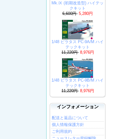
Mk.Ⅸ (初期改造型) ハイテッ
クキット
6,600円
5,280円
1/48 ピラタス PC-9A/M ハイ
テックキット
11,220円
8,976円
1/48 ピラタス PC-9B/M ハイ
テックキット
11,220円
8,976円
インフォメーション
配送と返品について
個人情報保護方針
ご利用規約
ニュースレター登録解除