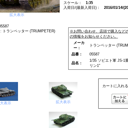
スケール：
1:35
入荷日/(最新入荷日)：
2016/01/14/(2
拡大表示
5587
 トランペッター (TRUMPETER)
※お問い合わせ、店頭で購入など
の情報をお知らせください。
メーカ
トランペッター (TRUM
ー：
品番：
05587
1/35 ソビエト軍 JS-
品名：
リン1"
カートに入れる
拡大表示
拡大表示