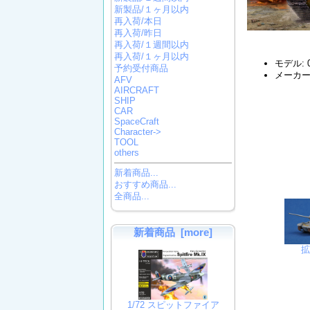
新製品/１ヶ月以内
再入荷/本日
再入荷/昨日
再入荷/１週間以内
再入荷/１ヶ月以内
モデル: 0
予約受付商品
メーカー:
AFV
AIRCRAFT
SHIP
CAR
SpaceCraft
Character->
TOOL
others
新着商品...
おすすめ商品...
全商品...
新着商品 [more]
1/72 スピットファイア