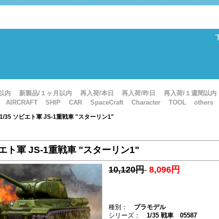
以内
新製品/１ヶ月以内
再入荷/本日
再入荷/昨日
再入荷/１週間以内
AIRCRAFT
SHIP
CAR
SpaceCraft
Character
TOOL
others
 1/35 ソビエト軍 JS-1重戦車 "スターリン1"
ビエト軍 JS-1重戦車 "スターリン1"
10,120円
8,096円
種別：
プラモデル
シリーズ：
1/35 戦車 05587