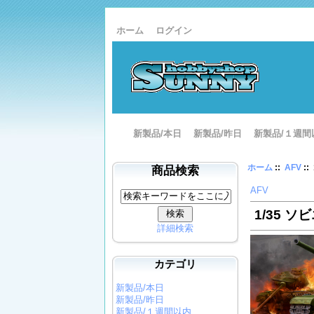
ホーム
ログイン
新製品/本日
新製品/昨日
新製品/１週間
ホーム
::
AFV
::
商品検索
AFV
1/35 ソ
詳細検索
カテゴリ
新製品/本日
新製品/昨日
新製品/１週間以内