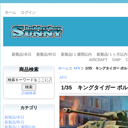
ホーム
ログイン
新製品/本日
新製品/昨日
新製品/１週間以内
新製品/１ヶ月以内
AIRCRAFT
SHIP
ホーム
::
AFV
:: 1/35 キングタイガー ポ
商品検索
AFV
1/35 キングタイガー ポ
詳細検索
カテゴリ
新製品/本日
新製品/昨日
新製品/１週間以内