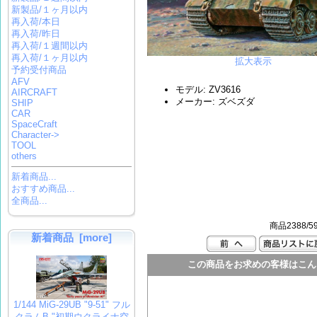
新製品/１ヶ月以内
再入荷/本日
再入荷/昨日
再入荷/１週間以内
再入荷/１ヶ月以内
拡大表示
予約受付商品
AFV
モデル: ZV3616
AIRCRAFT
メーカー: ズベズダ
SHIP
CAR
SpaceCraft
Character->
TOOL
others
新着商品...
おすすめ商品...
全商品...
商品2388/5
新着商品 [more]
この商品をお求めの客様はこん
1/144 MiG-29UB "9-51" フル
クラムB "初期ウクライナ空