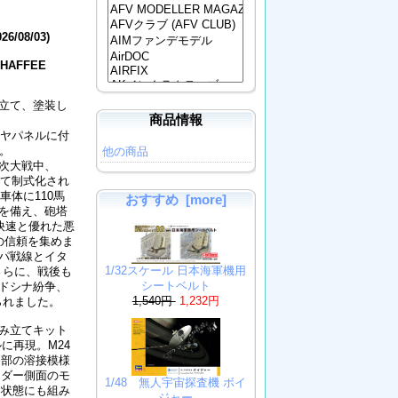
026/08/03)
 CHAFFEE
み立て、塗装し
商品情報
リヤパネルに付
。
他の商品
二次大戦中、
して制式化され
体に110馬
おすすめ [more]
を備え、砲塔
の快速と優れた悪
の信頼を集めま
ッパ戦線とイタ
1/32スケール 日本海軍機用
さらに、戦後も
シートベルト
ンドシナ紛争、
1,540円
1,232円
られました。
組み立てキット
に再現。M24
各部の溶接模様
ンダー側面のモ
1/48 無人宇宙探査機 ボイ
た状態にも組み
ジャー