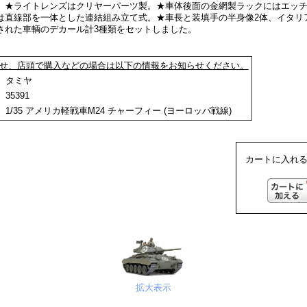
。★ライトレンズはクリヤーパーツ製。★車体後面の金網製ラックにはエッ
は直線部を一体とした連結組み立て式。★車長と装填手の半身像2体、イタリ
された車輌のデカール計3種類をセットしました。
せ、店頭で購入などの場合は以下の情報をお知らせください。
：
タミヤ
35391
1/35 アメリカ軽戦車M24 チャーフィー (ヨーロッパ戦線)
カートに入れる
拡大表示