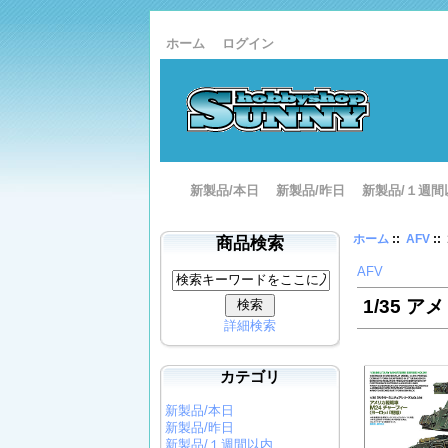
ホーム
ログイン
新製品/本日
新製品/昨日
新製品/１週間
ホーム
::
AFV
:
商品検索
AFV
1/35 
詳細検索
カテゴリ
新製品/本日
新製品/昨日
新製品/１週間以内