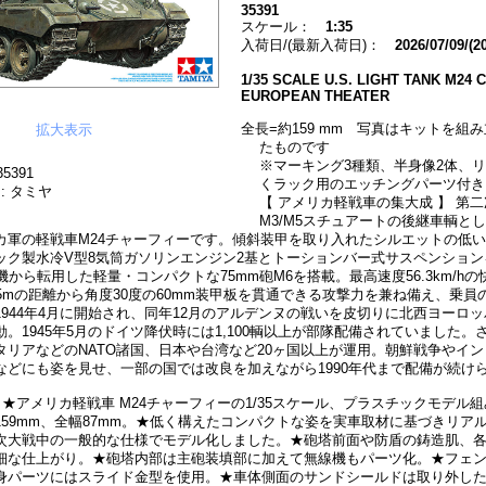
35391
スケール：
1:35
入荷日/(最新入荷日)：
2026/07/09/(2
1/35 SCALE U.S. LIGHT TANK M24
EUROPEAN THEATER
全長=約159 mm 写真はキットを組
拡大表示
たものです
※マーキング3種類、半身像2体、
5391
くラック用のエッチングパーツ付き
: タミヤ
【 アメリカ軽戦車の集大成 】 第
M3/M5スチュアートの後継車輌と
カ軍の軽戦車M24チャーフィーです。傾斜装甲を取り入れたシルエットの低い車
ック製水冷V型8気筒ガソリンエンジン2基とトーションバー式サスペンション
撃機から転用した軽量・コンパクトな75mm砲M6を搭載。最高速度56.3km/h
15mの距離から角度30度の60mm装甲板を貫通できる攻撃力を兼ね備え、乗員
1944年4月に開始され、同年12月のアルデンヌの戦いを皮切りに北西ヨーロ
。1945年5月のドイツ降伏時には1,100輌以上が部隊配備されていました。
タリアなどのNATO諸国、日本や台湾など20ヶ国以上が運用。朝鮮戦争やイ
などにも姿を見せ、一部の国では改良を加えながら1990年代まで配備が続け
】★アメリカ軽戦車 M24チャーフィーの1/35スケール、プラスチックモデル
59mm、全幅87mm。★低く構えたコンパクトな姿を実車取材に基づきリアル
次大戦中の一般的な仕様でモデル化しました。★砲塔前面や防盾の鋳造肌、
細な仕上がり。★砲塔内部は主砲装填部に加えて無線機もパーツ化。★フェ
身パーツにはスライド金型を使用。★車体側面のサンドシールドは取り外し