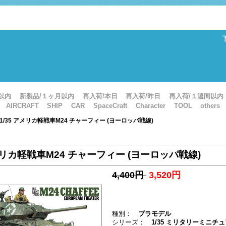
以内
新製品/１ヶ月以内
再入荷/本日
再入荷/昨日
再入荷/１週間以内
AIRCRAFT
SHIP
CAR
SpaceCraft
Character
TOOL
others
: 1/35 アメリカ軽戦車M24 チャーフィー (ヨーロッパ戦線)
アメリカ軽戦車M24 チャーフィー (ヨーロッパ戦線)
4,400円
3,520円
種別：
プラモデル
シリーズ：
1/35 ミリタリーミニ