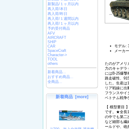
新製品/１ヶ月以内
再入荷/本日
再入荷/昨日
再入荷/１週間以内
再入荷/１ヶ月以内
予約受付商品
AFV
AIRCRAFT
SHIP
モデル: 3
CAR
SpaceCraft
メーカー
Character->
TOOL
たのがアメリ
others
力のキャデラ
新着商品...
にはB-25爆
おすすめ商品...
路走破性、9
全商品...
した。生産は
リア戦線に出動
フランスやイ
新着商品 [more]
ベトナム戦争
【 模型要目 
です。★全長1
の中でも第二
など細部も繊
ールドや、砲