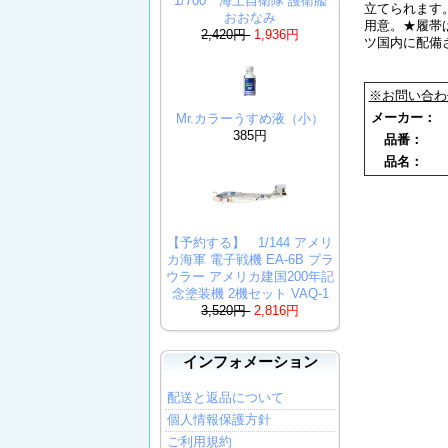
1/700 海上自衛隊 護衛艦
立てられます
おおなみ
用意。★履帯
2,420円
1,936円
ツ国内に配備
※お問い合わ
メーカー
Mr.カラーうすめ液（小）
385円
品番：
品名：
【予約する】 1/144 アメリ
カ海軍 電子戦機 EA-6B プラ
ウラー アメリカ建国200年記
念塗装機 2機セット VAQ-1
3,520円
2,816円
インフォメーション
配送と返品について
個人情報保護方針
ご利用規約