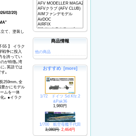
026/02/20)
GMA"
み立て、塗装し
商品情報
55 】 イラク
湾岸戦争に投入
他の商品
戦力を誇ってい
るのが特徴｡湾
に､英語では
おすすめ [more]
す｡
259mm､全
実感豊かにモデル
レームを一体
1/72 ドイツ Sd.Kfz.2
｡ ●イラク
&Pak36
1,980円
1/700 航空母艦千代田
3,080円
2,464円