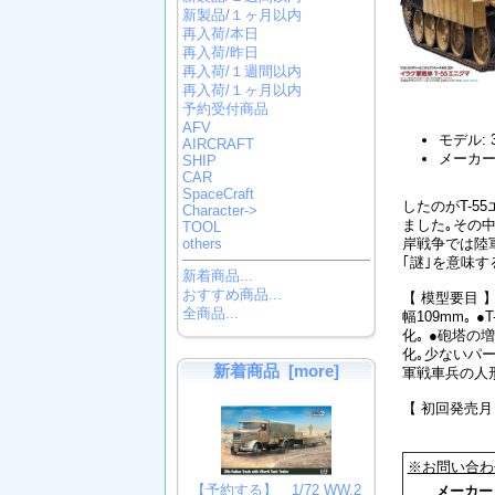
新製品/１ヶ月以内
再入荷/本日
再入荷/昨日
再入荷/１週間以内
再入荷/１ヶ月以内
予約受付商品
AFV
モデル: 3
AIRCRAFT
メーカー
SHIP
CAR
SpaceCraft
したのがT-5
Character->
ました｡その
TOOL
岸戦争では陸
others
｢謎｣を意味
新着商品...
おすすめ商品...
【 模型要目 
全商品...
幅109mm｡
化｡ ●砲塔
化｡少ないパ
新着商品 [more]
軍戦車兵の人形
【 初回発売月 
※お問い合わ
【予約する】 1/72 WW.2
メーカ