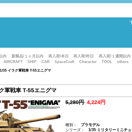
以内
新製品/１ヶ月以内
再入荷/本日
再入荷/昨日
再入荷/１週間以内
AIRCRAFT
SHIP
CAR
SpaceCraft
Character
TOOL
others
 1/35 イラク軍戦車 T-55エニグマ
ラク軍戦車 T-55エニグマ
5,280円
4,224円
種別：
プラモデル
シリーズ：
1/35 ミリタリーミニ