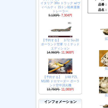
イタリア 3Ro トラック w/ヴ
品番
ィベルティ 15トン戦車運搬
品名
トレーラー
9,130円
7,304円
【予約する】 1/72 Su-20
ポーランド空軍 リミテッド
エディション
14,960円
11,968円
【予約する】 1/48 PZL
M18B ドロマーダー ポーラ
ンド空中消火機
13,750円
11,000円
インフォメーション