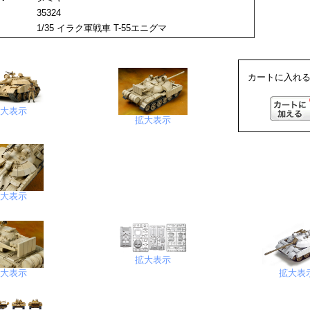
：
35324
：
1/35 イラク軍戦車 T-55エニグマ
カートに入れる
拡大表示
拡大表示
拡大表示
拡大表示
拡大表示
拡大表