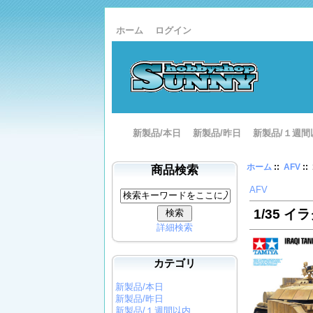
ホーム
ログイン
新製品/本日
新製品/昨日
新製品/１週間
ホーム
::
AFV
::
商品検索
AFV
1/35 イ
詳細検索
カテゴリ
新製品/本日
新製品/昨日
新製品/１週間以内