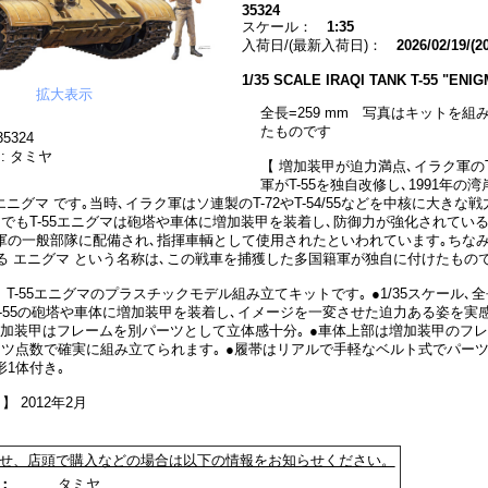
35324
スケール：
1:35
入荷日/(最新入荷日)：
2026/02/19/(2
1/35 SCALE IRAQI TANK T-55 "ENI
拡大表示
全長=259 mm 写真はキットを組
たものです
5324
: タミヤ
【 増加装甲が迫力満点､イラク軍のT-
軍がT-55を独自改修し､1991年の
5エニグマ です｡当時､イラク軍はソ連製のT-72やT-54/55などを中核に大きな
中でもT-55エニグマは砲塔や車体に増加装甲を装着し､防御力が強化されてい
軍の一般部隊に配備され､指揮車輌として使用されたといわれています｡ちなみ
する エニグマ という名称は､この戦車を捕獲した多国籍軍が独自に付けたもので
】 T-55エニグマのプラスチックモデル組み立てキットです｡ ●1/35スケール､全長
 ●T-55の砲塔や車体に増加装甲を装着し､イメージを一変させた迫力ある姿を
の増加装甲はフレームを別パーツとして立体感十分｡ ●車体上部は増加装甲のフ
ーツ点数で確実に組み立てられます｡ ●履帯はリアルで手軽なベルト式でパーツ化
1体付き｡
】 2012年2月
せ、店頭で購入などの場合は以下の情報をお知らせください。
ー：
タミヤ