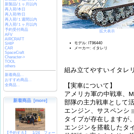
新製品/１ヶ月以内
再入荷/本日
再入荷/昨日
再入荷/１週間以内
再入荷/１ヶ月以内
予約受付商品
拡大表示
AFV
AIRCRAFT
モデル: IT96440
SHIP
CAR
メーカー: イタレリ
SpaceCraft
Character->
TOOL
others
組み立てやすいイタレ
新着商品...
おすすめ商品...
【実車について】
全商品...
アメリカ軍の中戦車、M
新着商品 [more]
部隊の主力戦車として
エンジン、サスペンシ
タイプが存在しますが、
エンジンを搭載したタイ
【予約する】 1/24 フォー