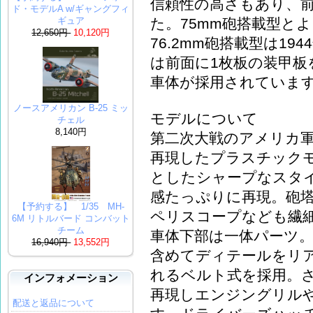
信頼性の高さもあり、
ド・モデルA w/ギャングフィ
た。75mm砲搭載型とよ
ギュア
12,650円
10,120円
76.2mm砲搭載型は1
は前面に1枚板の装甲板
車体が採用されていま
ノースアメリカン B-25 ミッ
モデルについて
チェル
8,140円
第二次大戦のアメリカ軍戦
再現したプラスチック
としたシャープなスタ
感たっぷりに再現。砲
【予約する】 1/35 MH-
ペリスコープなども繊
6M リトルバード コンバット
チーム
車体下部は一体パーツ
16,940円
13,552円
含めてディテールをリ
れるベルト式を採用。
インフォメーション
再現しエンジングリル
配送と返品について