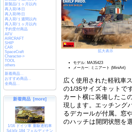
新製品/１ヶ月以内
再入荷/本日
再入荷/昨日
再入荷/１週間以内
再入荷/１ヶ月以内
予約受付商品
AFV
AIRCRAFT
SHIP
CAR
拡大表示
SpaceCraft
Character->
TOOL
モデル: MA35423
others
メーカー: ミニアート (MiniArt)
新着商品...
おすすめ商品...
広く使用された軽戦車スチ
全商品...
の1/35サイズキット
カート横に装備したこ
新着商品 [more]
現します。 エッチング
るデカールが付属。窓
のハッチは開閉状態を
1/16 ドイツ軍 重駆逐戦車
Sd.kfz.184 フェルディナン