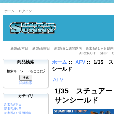
ホーム
ログイン
新製品/本日
新製品/昨日
新製品/１週間以内
新製品/１ヶ月以内
AIRCRAFT
SHIP
ホーム
::
AFV
:: 1/35
商品検索
シールド
AFV
詳細検索
1/35 スチュアート
カテゴリ
サンシールド
新製品/本日
新製品/昨日
新製品/１週間以内