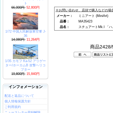
ト
66,000円
52,800円
※お問い合わせ、店頭で購入などの場
メーカー：
ミニアート (MiniArt)
品番：
MA35423
品名：
スチュアートMk.I 「
1/72 中国人民解放軍空軍 J-
36
14,080円
11,264円
商品2428/
1/35 カモフ Ka-52 アリゲー
ター/ホーカムB 攻撃ヘリコ
プター
19,800円
15,840円
インフォメーション
配送と返品について
個人情報保護方針
ご利用規約
ニュースレター登録解除