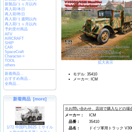
新製品/１ヶ月以内
再入荷/本日
再入荷/昨日
再入荷/１週間以内
再入荷/１ヶ月以内
予約受付商品
AFV
AIRCRAFT
SHIP
CAR
SpaceCraft
Character->
TOOL
拡大表示
others
新着商品...
モデル: 35410
おすすめ商品...
メーカー: ICM
全商品...
新着商品 [more]
※お問い合わせ、店頭で購入などの場
メーカー：
ICM
品番：
35410
1/72 中国PLB625 ミサイル
品名：
ドイツ軍用トラック V3000S/