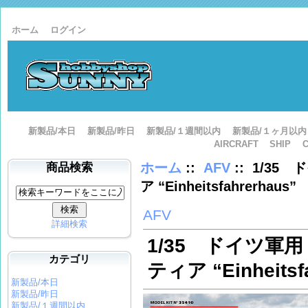
ホーム
ログイン
新製品/本日
新製品/昨日
新製品/１週間以内
新製品/１ヶ月以内
AIRCRAFT
SHIP
ホーム
::
AFV
:: 1/35
商品検索
ア “Einheitsfahrerhaus”
AFV
詳細検索
1/35 ドイツ軍用
カテゴリ
ティア “Einheitsf
新製品/本日
新製品/昨日
新製品/１週間以内