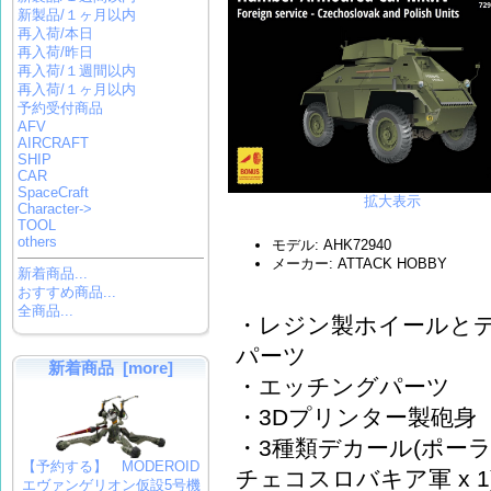
新製品/１ヶ月以内
再入荷/本日
再入荷/昨日
再入荷/１週間以内
再入荷/１ヶ月以内
予約受付商品
AFV
AIRCRAFT
SHIP
CAR
SpaceCraft
拡大表示
Character->
TOOL
others
モデル: AHK72940
メーカー: ATTACK HOBBY
新着商品...
おすすめ商品...
全商品...
・レジン製ホイールと
パーツ
新着商品 [more]
・エッチングパーツ
・3Dプリンター製砲身
・3種類デカール(ポーラン
【予約する】 MODEROID
チェコスロバキア軍 x 1
エヴァンゲリオン仮設5号機