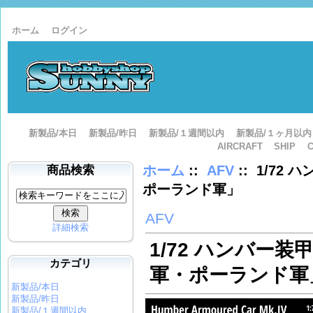
ホーム
ログイン
新製品/本日
新製品/昨日
新製品/１週間以内
新製品/１ヶ月以内
AIRCRAFT
SHIP
ホーム
::
AFV
:: 1/72
商品検索
ポーランド軍」
AFV
詳細検索
1/72 ハンバー装
カテゴリ
軍・ポーランド軍
新製品/本日
新製品/昨日
新製品/１週間以内