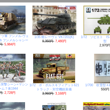
I ドイツ軍 フンメル-ヴェ
1/35 軽レーヴェ VK7201(K)
1/72 ソビエト IS-
Haub フンメルシャシー
9,350円
7,480円
型
0円
5,984円
2,970
歩兵突撃シーン+マシン
1/72 ポ・ポルスキフィアット621
1/700 吹雪型
ム７体1944
トラック・対空機銃装備
550円
0円
2,728円
3,960円
3,168円