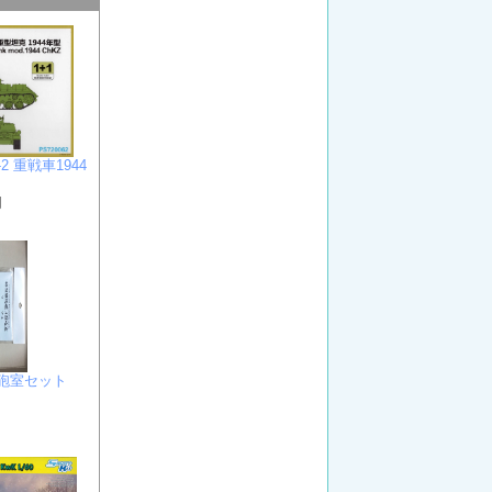
2 重戦車1944
円
Ａ砲室セット