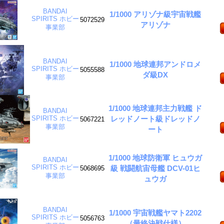
BANDAI
1/1000 アリゾナ級宇宙戦艦
SPIRITS ホビー
5072529
アリゾナ
事業部
BANDAI
1/1000 地球連邦アンドロメ
SPIRITS ホビー
5055588
ダ級DX
事業部
1/1000 地球連邦主力戦艦 ド
BANDAI
レッドノート級ドレッドノ
SPIRITS ホビー
5067221
事業部
ート
1/1000 地球防衛軍 ヒュウガ
BANDAI
SPIRITS ホビー
級 戦闘航宙母艦 DCV-01ヒ
5068695
事業部
ュウガ
BANDAI
1/1000 宇宙戦艦ヤマト2202
SPIRITS ホビー
5056763
（最終決戦仕様）