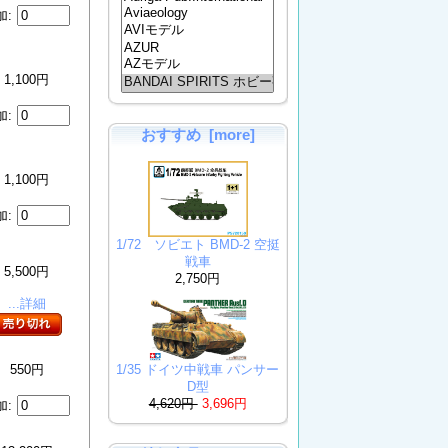
加:
1,100円
加:
おすすめ [more]
1,100円
加:
1/72 ソビエト BMD-2 空挺
戦車
5,500円
2,750円
...詳細
1/35 ドイツ中戦車 パンサー
550円
D型
4,620円
3,696円
加: