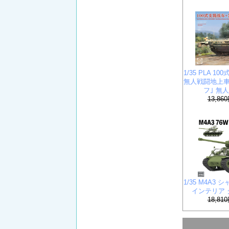
1/35 PLA 10
無人戦闘地上車
フ｣ 無
13,86
1/35 M4A3 
インテリア
18,81