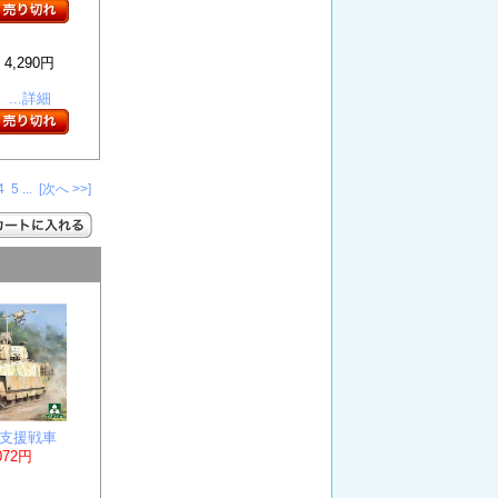
4,290円
...詳細
4
5
...
[次へ >>]
00式支援戦車
072円