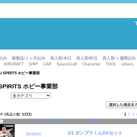
以内
新製品/１ヶ月以内
再入荷/本日
再入荷/昨日
再入荷/１週間以内
AIRCRAFT
SHIP
CAR
SpaceCraft
Character
TOOL
others
AI SPIRITS ホビー事業部
 SPIRITS ホビー事業部
中 (商品の数:
1372
)
1
2
3
像
メーカー-
モデル
品名
1/1 ガンプラくんDXセット
BANDAI