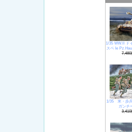
1/35 WW.I
スペ le Pz.
7,48
1/35 米・
ガンチー
3,41