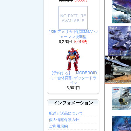
3,850円
3,080円
1/35 アメリカ中戦車M4A1シ
ャーマン後期型
6,270円
5,016円
【予約する】 MODEROID
ミニ合体変形 ゲッタードラ
ゴン
3,901円
インフォメーション
配送と返品について
個人情報保護方針
ご利用規約