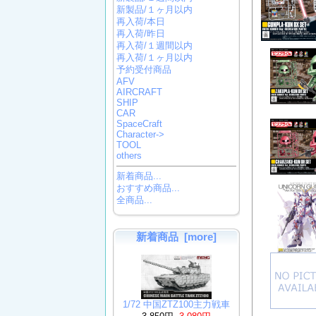
新製品/１ヶ月以内
再入荷/本日
再入荷/昨日
再入荷/１週間以内
再入荷/１ヶ月以内
予約受付商品
AFV
AIRCRAFT
SHIP
CAR
SpaceCraft
Character->
TOOL
others
新着商品...
おすすめ商品...
全商品...
新着商品 [more]
1/72 中国ZTZ100主力戦車