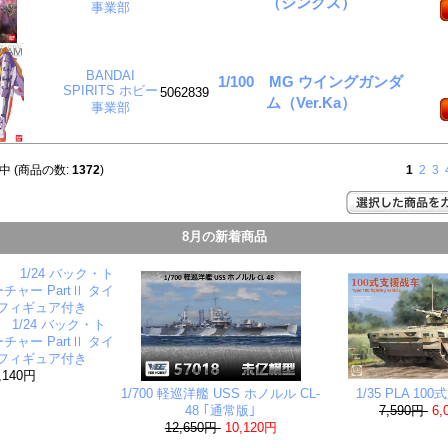
（ジンクス）
事業部
BANDAI
1/100 MG ウイングガンダ
SPIRITS ホビー
5062839
ム（Ver.Ka）
事業部
中 (商品の数:
1372
)
1
2
3
8月の新着商品
1/24 バック・ト
ャー PartⅡ タイ
 フィギュア付き
,140円
1/700 軽巡洋艦 USS ホノルル CL-
1/35 PLA 1
48 ｢通常版｣
7,590円
6,
12,650円
10,120円