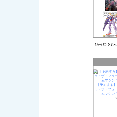
1
から
20
を表示
【予約する】 
ゥ・ザ・フューチ
ムマシン
8