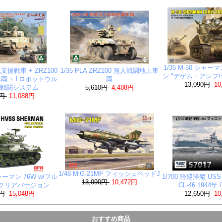
1/35 M-50 シャ
0式支援戦車 + ZRZ100
1/35 PLA ZRZ100 無人戦闘地上車
ン "デゲム・アレフ
両 + ｢ロボットウル
両
13,090円
10
人戦闘システム
5,610円
4,488円
0円
11,088円
1/48 MiG-21MF フィッシュベッドJ
シャーマン 76W w/フル
1/700 軽巡洋艦 U
13,090円
10,472円
 クリアバージョン
CL-46 1944年
0円
15,048円
12,650円
10
おすすめ商品