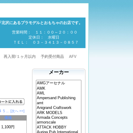
下北沢にあるプラモデルとおもちゃのお店です。
営業時間： １１：００～２０：００
定休日： 水曜日
ＴＥＬ： ０３－３４１３－０８５７
再入荷/１ヶ月以内
予約受付商品
AFV
メーカー
4
5
...
[次へ >>]
価格
1,100円