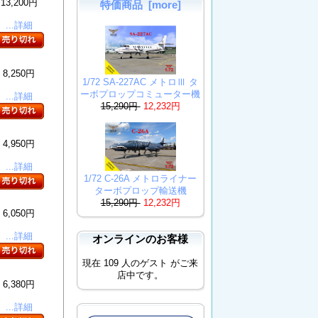
13,200円
特価商品 [more]
...詳細
8,250円
1/72 SA-227AC メトロⅢ タ
ーボプロップコミューター機
...詳細
15,290円
12,232円
4,950円
...詳細
1/72 C-26A メトロライナー
ターボプロップ輸送機
15,290円
12,232円
6,050円
...詳細
オンラインのお客様
現在 109 人のゲスト がご来
店中です。
6,380円
...詳細