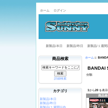
ホーム
ログイン
新製品/本日
新製品/昨日
新製品/１週間
ホーム
:: BAND
商品検索
BANDAI
分類:
詳細検索
カテゴリ
1
から
20
を表示
商品画
新製品/本日
新製品/昨日
新製品/１週間以内