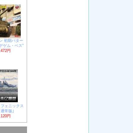
ーマン 初期パター
/デゲム・ベス"
,472円
SS フェニックス
 ｢通常版｣
,120円