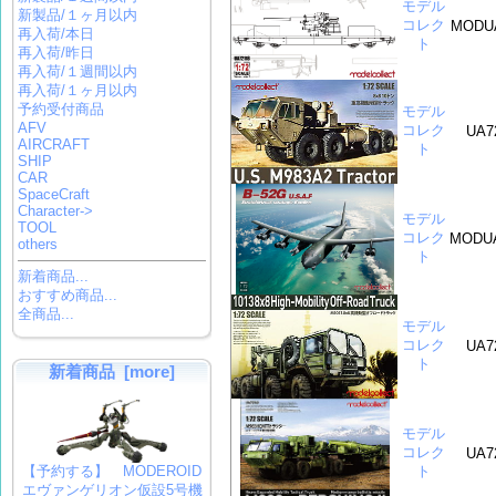
モデル
新製品/１ヶ月以内
コレク
MODUA
再入荷/本日
ト
再入荷/昨日
再入荷/１週間以内
再入荷/１ヶ月以内
予約受付商品
モデル
AFV
コレク
UA7
AIRCRAFT
ト
SHIP
CAR
SpaceCraft
Character->
モデル
TOOL
コレク
MODUA
others
ト
新着商品...
おすすめ商品...
全商品...
モデル
コレク
UA7
ト
新着商品 [more]
モデル
コレク
UA7
ト
【予約する】 MODEROID
エヴァンゲリオン仮設5号機