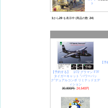
ト
1
から
20
を表示中 (商品の数:
24
)
【予約
【予約する】 1/72 グラマン F7F
タイガーキャット "パワーパッ
ク"デュアルコンボ リミテッドエデ
ィション
30,800円
24,640円