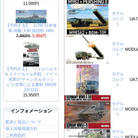
11,000円
モデル
コレク
UA7
ト
【予約する】 1/700 日本海
軍 戦艦 大和 就役時 1941
7,480円
5,984円
モデル
コレク
MODUA
ト
【予約する】 ツェルベルス
& ドナーカ​​イル作戦：ドイツ
モデル
海軍の"チャンネルダッシ
コレク
UA7
ュ"と空軍による勝利 1942年
ト
2月12日
15,950円
モデル
コレク
MODUA
インフォメーション
ト
配送と返品について
個人情報保護方針
モデル
ご利用規約
コレク
MODUA