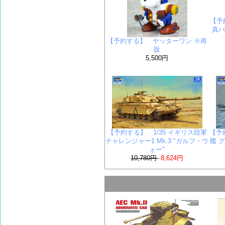
【予
真
【予約する】 ヤッターワン ※再
販
5,500円
【予約する】 1/35 イギリス陸軍
【予
チャレンジャー1 Mk.3 "ガルフ・ウ
艦 
ォー"
10,780円
8,624円