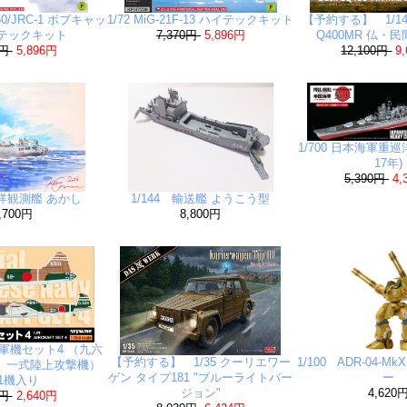
-50/JRC-1 ボブキャッ
1/72 MiG-21F-13 ハイテックキット
【予約する】 1/14
イテックキット
7,370円
5,896円
Q400MR 仏・
0円
5,896円
12,100円
9
1/700 日本海軍重巡
17年)
5,390円
4,
海洋観測艦 あかし
1/144 輸送艦 ようこう型
,700円
8,800円
海軍機セット4 （九六
【予約する】 1/35 クーリエワー
1/100 ADR-04-
、一式陸上攻撃機）
ゲン タイプ181 "ブルーライトバー
ー
1機入り
ジョン"
4,620
0円
2,640円