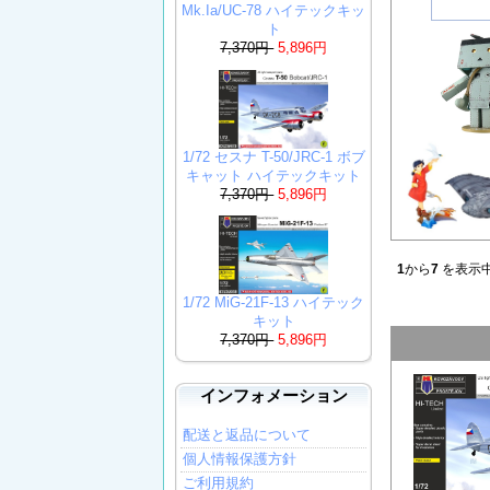
Mk.Ia/UC-78 ハイテックキッ
ト
7,370円
5,896円
1/72 セスナ T-50/JRC-1 ボブ
キャット ハイテックキット
7,370円
5,896円
1
から
7
を表示中
1/72 MiG-21F-13 ハイテック
キット
7,370円
5,896円
インフォメーション
配送と返品について
個人情報保護方針
ご利用規約