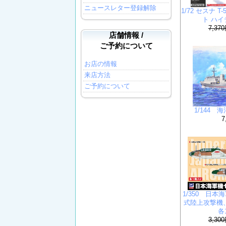
ニュースレター登録解除
1/72 セスナ T
ト ハ
7,37
店舗情報 /
ご予約について
お店の情報
来店方法
ご予約について
1/144 
7
1/350 日本
式陸上攻撃機
各
3,30