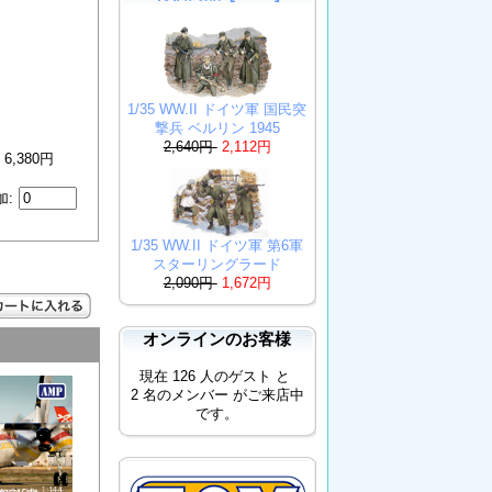
1/35 WW.II ドイツ軍 国民突
撃兵 ベルリン 1945
2,640円
2,112円
6,380円
加:
1/35 WW.II ドイツ軍 第6軍
スターリングラード
2,090円
1,672円
オンラインのお客様
現在 126 人のゲスト と
2 名のメンバー がご来店中
です。