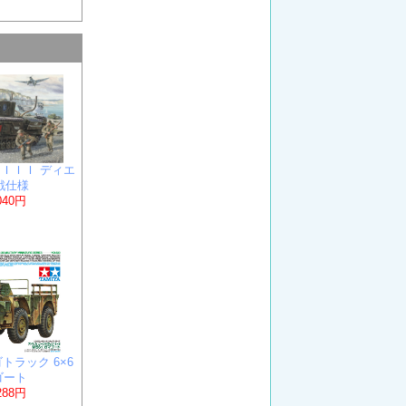
k.ＩＩＩ ディエ
戦仕様
040円
ゴトラック 6×6
マゴート
288円