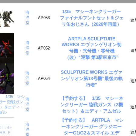
1/35 マシーネンクリーガー
海
ファイナルフントセット＆ジェ
洋
AP053
追
堂
リ缶おじさん（2026年再販）
ARTPLA SCULPTURE
海
WORKS エヴァンゲリオン初
洋
AP052
号機・弐号機・零号機
追
堂
（改）“迎撃 第3新東京市”
SCULPTURE WORKS エヴァ
海
ンゲリオン第13号機”最後の執
洋
AP054
追
堂
行者”
【予約する】 1/35 マシーネ
海
ンクリーガー 陸戦ガンス（2機
洋
追
堂
セット）＆エディ・アムゼル
【予約する】 ARTPLA マシ
海
ーネンクリーガー グラジエー
洋
追
ターG1/G2＆スマイル エデ
堂