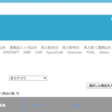
以内
新製品/１ヶ月以内
再入荷/本日
再入荷/昨日
再入荷/１週間以内
AIRCRAFT
SHIP
CAR
SpaceCraft
Character
TOOL
others
 (商品の数:
7
)
メ
ー
画像
モデル
品名
カ
ー