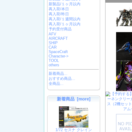
新製品/１ヶ月以内
再入荷/本日
再入荷/昨日
再入荷/１週間以内
再入荷/１ヶ月以内
予約受付商品
AFV
AIRCRAFT
SHIP
CAR
SpaceCraft
Character->
TOOL
others
新着商品...
おすすめ商品...
全商品...
新着商品 [more]
1/72 セスナ クレイン