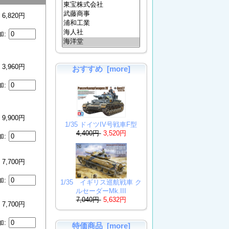
6,820円
加:
3,960円
おすすめ [more]
加:
9,900円
1/35 ドイツIV号戦車F型
4,400円
3,520円
加:
7,700円
加:
1/35 イギリス巡航戦車 ク
ルセーダーMk.III
7,040円
5,632円
7,700円
加:
特価商品 [more]