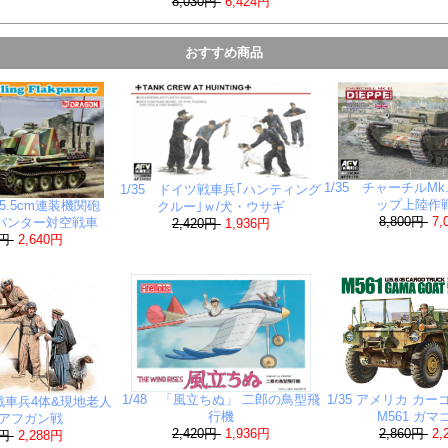
8,030円
6,424円
おすすめ商品
1/35 チャーチルM
1/35 ドイツ戦車兵｢ハンティング
ップ上陸作
ツ 5.5cm連装機関砲
クルー｣ｗ/犬・ウサギ
8,800円
7,
搭載パンター対空戦車
2,420円
1,936円
0円
2,640円
1/48 「風立ちぬ」 二郎の鳥型飛
1/35 アメリカ カー
用戦車兵4体&現地老人
行機
M561 ガ
・アフガン戦
2,420円
1,936円
2,860円
2,
0円
2,288円