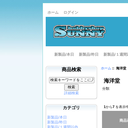
ホーム
ログイン
新製品/本日
新製品/昨日
新製品/１週間
ホーム
:: 海洋堂
商品検索
海洋堂
分類:
詳細検索
カテゴリ
1
から
7
を表示中
新製品/本日
商品
新製品/昨日
新製品/１週間以内