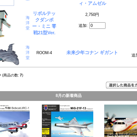
ィ・アムゼル
リボルテッ
2,750円
海
クダンボ
洋
追加:
ー・ミニ 零
堂
戦21型Ver.
海
未来少年コナン ギガント
洋
ROOM-4
追
堂
 (商品の数:
7
)
8月の新着商品