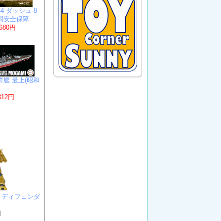
4 ダッシュ 8
民間安全保障
,680円
洋艦 最上(昭和
312円
MkX ディフェンダ
円