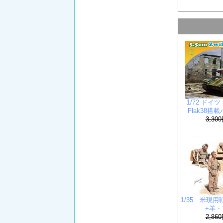
1/72 ドイ
Flak38
3,30
1/35 米現
+羊
2,86