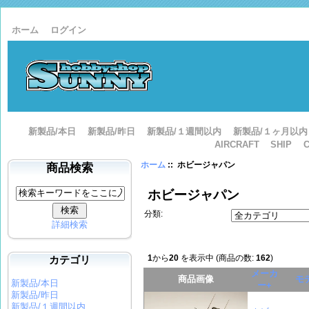
ホーム
ログイン
新製品/本日
新製品/昨日
新製品/１週間以内
新製品/１ヶ月以内
AIRCRAFT
SHIP
ホーム
:: ホビージャパン
商品検索
ホビージャパン
分類:
詳細検索
カテゴリ
1
から
20
を表示中 (商品の数:
162
)
メーカ
商品画像
モ
新製品/本日
ー+
新製品/昨日
新製品/１週間以内