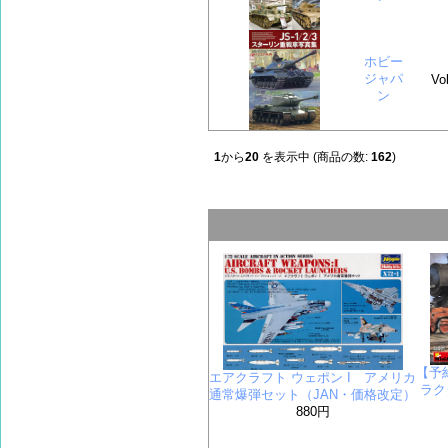
ホビー
ジャパ
Vol
ン
1
から
20
を表示中 (商品の数:
162
)
【予
エアクラフト ウェポン I アメリカ
ラクタ
通常爆弾セット（JAN・価格改定）
880円