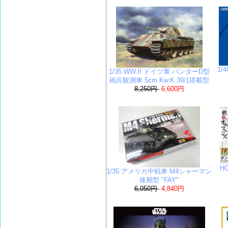
1/
1/35 WW.II ドイツ軍 パンターD型
砲兵観測車 5cm Kw.K.39/1搭載型
8,250円
6,600円
H
1/35 アメリカ中戦車 M4シャーマン
後期型 "FAY"
6,050円
4,840円