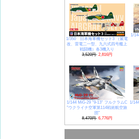
1/
1/350 日本海軍機セット3 （紫電
改、雷電二一型、九六式四号艦上
戦闘機）各3機入り
3,520円
2,816円
1/144 MiG-29 "9-13" フルクラムC
1/1
"ウクライナ空軍第114戦術航空旅
団"
8,470円
6,776円