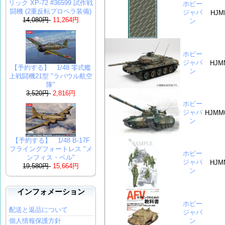
リック XP-72 #36599 試作戦
ホビー
闘機 (2重反転プロペラ装備)
ジャパ
HJM
14,080円
11,264円
ン
ホビー
ジャパ
HJM
【予約する】 1/48 零式艦
ン
上戦闘機21型 "ラバウル航空
隊"
3,520円
2,816円
ホビー
ジャパ
HJMM
ン
【予約する】 1/48 B-17F
フライングフォートレス "メ
ホビー
ンフィス・ベル"
ジャパ
HJM
19,580円
15,664円
ン
インフォメーション
ホビー
配送と返品について
ジャパ
個人情報保護方針
ン