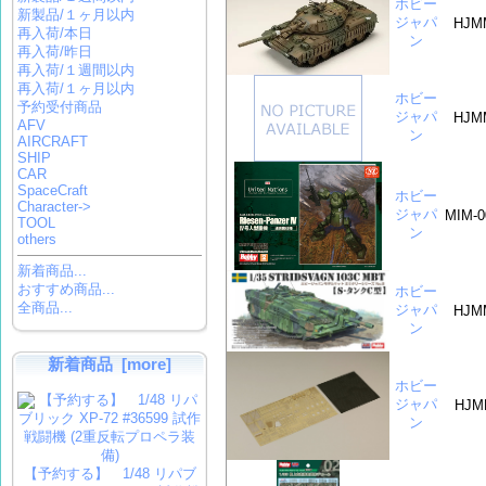
ホビー
新製品/１ヶ月以内
ジャパ
HJM
再入荷/本日
ン
再入荷/昨日
再入荷/１週間以内
再入荷/１ヶ月以内
ホビー
予約受付商品
ジャパ
HJM
AFV
ン
AIRCRAFT
SHIP
CAR
SpaceCraft
ホビー
Character->
ジャパ
MIM-0
TOOL
ン
others
新着商品...
おすすめ商品...
ホビー
全商品...
ジャパ
HJM
ン
新着商品 [more]
ホビー
ジャパ
HJM
ン
【予約する】 1/48 リパブ