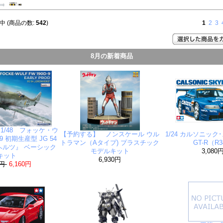
中 (商品の数:
542
)
1
2
3
8月の新着商品
1/48 フォッケ・ウ
【予約する】 ノンスケール ウル
1/24 カルソニッ
-9 初期生産型 JG 54
トラマン（Aタイプ) プラスチック
GT-R（R
ヘルツ』 ベーシック
モデルキット
3,080
キット
6,930円
0円
6,160円