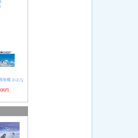
号
円
 護衛艦 おおな
936円