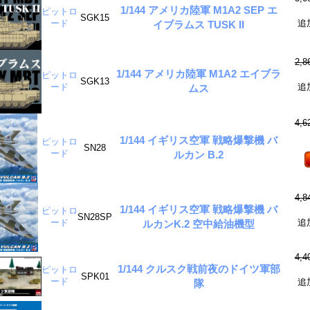
1/144 アメリカ陸軍 M1A2 SEP エ
ピットロ
SGK15
ード
追
イブラムス TUSK II
2,
1/144 アメリカ陸軍 M1A2 エイブラ
ピットロ
SGK13
ード
追
ムス
4,
1/144 イギリス空軍 戦略爆撃機 バ
ピットロ
SN28
ード
ルカン B.2
4,
1/144 イギリス空軍 戦略爆撃機 バ
ピットロ
SN28SP
ード
追
ルカンK.2 空中給油機型
4,
1/144 クルスク戦前夜のドイツ軍部
ピットロ
SPK01
ード
追
隊