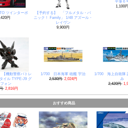
平筆６
1,100
 GTO ツインターボ
【予約する】 「フルメタル・パ
,420円
ニック！ Family」 1/48 アズール・
レイヴン
9,900円
 【機動警察パトレ
1/700 日本海軍 砲艦 宇治
1/700 海上自衛隊
イル TYPE-J9 グ
2,530円
2,024円
み
リフォン
2,420円
1,
0円
2,816円
おすすめ商品