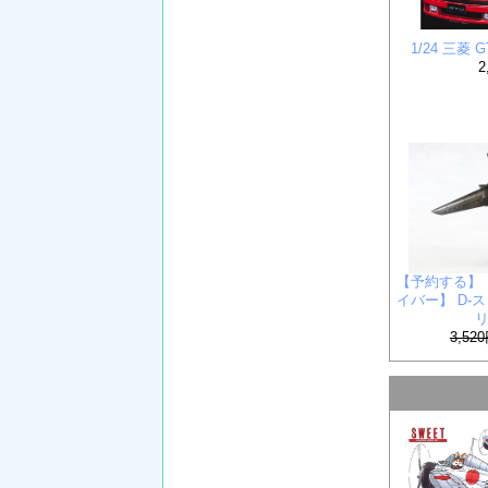
1/24 三菱
2
【予約する】
イバー】 D-スタ
3,52