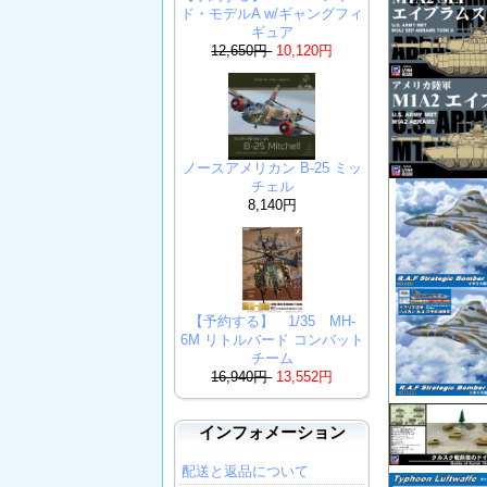
ド・モデルA w/ギャングフィ
ギュア
12,650円
10,120円
ノースアメリカン B-25 ミッ
チェル
8,140円
【予約する】 1/35 MH-
6M リトルバード コンバット
チーム
16,940円
13,552円
インフォメーション
配送と返品について