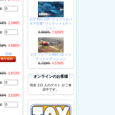
加:
1/72 MiG-21R "チェコスロバ
860円
2,288円
キア空軍" リミテッドエディ
ション
9,900円
7,920円
加:
620円
3,696円
...詳細
1/72 アビア S-99/C-10 リミ
テッドエディション
5,720円
4,576円
840円
3,872円
オンラインのお客様
加:
現在 113 人のゲスト がご来
店中です。
400円
3,520円
加: