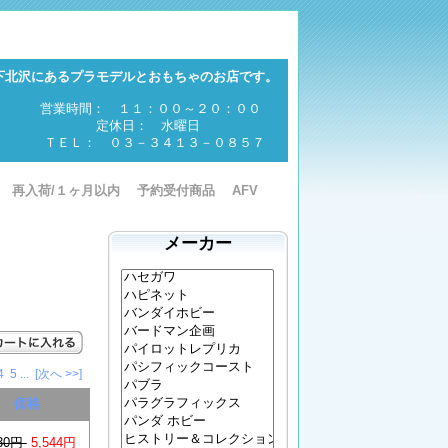
下北沢にあるプラモデルとおもちゃのお店です。
営業時間： １１：００～２０：００
定休日： 水曜日
ＴＥＬ： ０３－３４１３－０８５７
再入荷/１ヶ月以内
予約受付商品
AFV
メーカー
4
5
...
[次へ >>]
価格
930円
5,544円