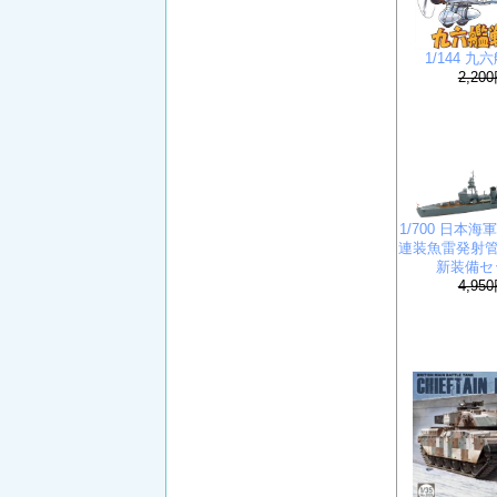
1/144 
2,20
1/700 日本海
連装魚雷発射管
新装備セ
4,95