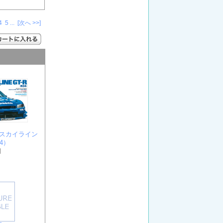
4
5
...
[次へ >>]
ク･スカイライン
34）
円