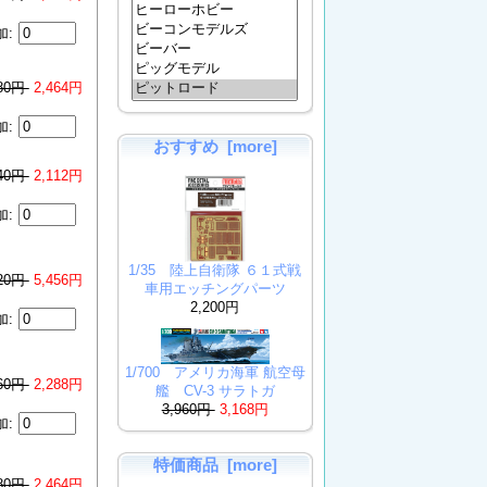
加:
080円
2,464円
加:
おすすめ [more]
640円
2,112円
加:
1/35 陸上自衛隊 ６１式戦
820円
5,456円
車用エッチングパーツ
2,200円
加:
1/700 アメリカ海軍 航空母
860円
2,288円
艦 CV-3 サラトガ
3,960円
3,168円
加:
特価商品 [more]
080円
2,464円