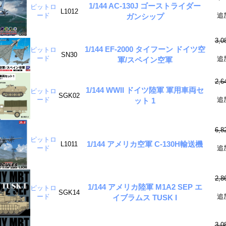
1/144 AC-130J ゴーストライダー
ピットロ
L1012
ード
追
ガンシップ
3,
1/144 EF-2000 タイフーン ドイツ空
ピットロ
SN30
ード
追
軍/スペイン空軍
2,
1/144 WWII ドイツ陸軍 軍用車両セ
ピットロ
SGK02
ード
追
ット 1
6,
ピットロ
1/144 アメリカ空軍 C-130H輸送機
L1011
ード
追
2,
1/144 アメリカ陸軍 M1A2 SEP エ
ピットロ
SGK14
ード
追
イブラムス TUSK I
3,