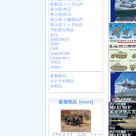
新製品/１ヶ月以内
再入荷/本日
再入荷/昨日
再入荷/１週間以内
再入荷/１ヶ月以内
予約受付商品
AFV
AIRCRAFT
SHIP
CAR
SpaceCraft
Character->
TOOL
others
新着商品...
おすすめ商品...
全商品...
新着商品 [more]
【予約する】 1/24 フォー