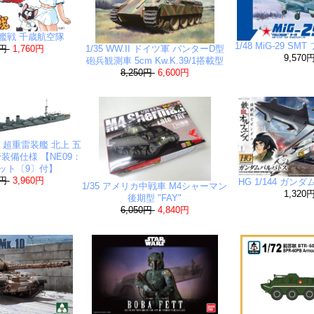
九六艦戦 千歳航空隊
1/48 MiG-29 S
0円
1,760円
1/35 WW.II ドイツ軍 パンターD型
9,570
砲兵観測車 5cm Kw.K.39/1搭載型
8,250円
6,600円
軍 超重雷装艦 北上 五
装備仕様 【NE09：
ット〔9〕付】
0円
3,960円
HG 1/144 ガン
1/35 アメリカ中戦車 M4シャーマン
1,320
後期型 "FAY"
6,050円
4,840円