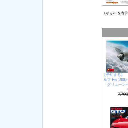
1
から
20
を表示
【予約する】 
ルフ Fw 190D
『グリューン
7,70