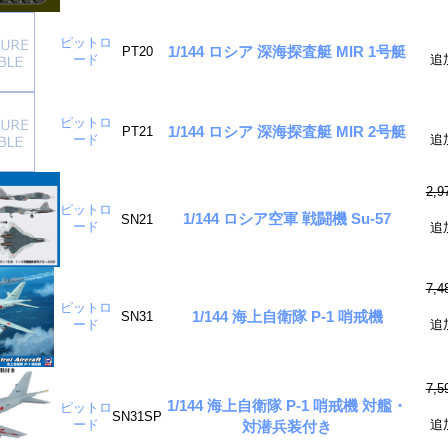
ピットロ
1/144 ロシア 深海探査艇 MIR 1号艇
PT20
ード
追
ピットロ
1/144 ロシア 深海探査艇 MIR 2号艇
PT21
ード
追
2,
ピットロ
1/144 ロシア空軍 戦闘機 Su-57
SN21
ード
追
7,
ピットロ
1/144 海上自衛隊 P-1 哨戒機
SN31
ード
追
7,
1/144 海上自衛隊 P-1 哨戒機 対艦・
ピットロ
SN31SP
ード
追
対潜兵装付き