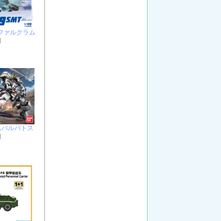
MT ファルクラム
円
ダムバルバトス
円