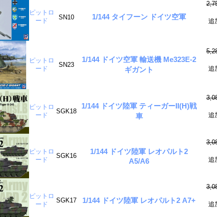
2,
ピットロ
1/144 タイフーン ドイツ空軍
SN10
ード
追
5,
1/144 ドイツ空軍 輸送機 Me323E-2
ピットロ
SN23
ード
追
ギガント
3,
1/144 ドイツ陸軍 ティーガーII(H)戦
ピットロ
SGK18
ード
追
車
3,
1/144 ドイツ陸軍 レオパルト2
ピットロ
SGK16
ード
追
A5/A6
3,
ピットロ
1/144 ドイツ陸軍 レオパルト2 A7+
SGK17
ード
追