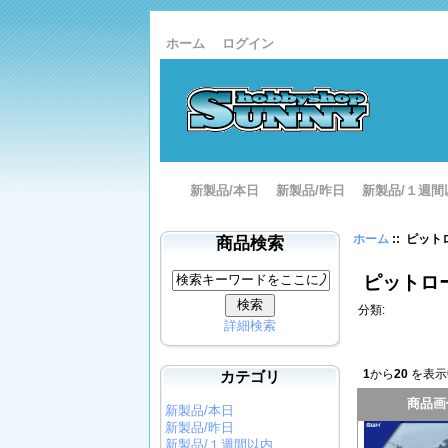
ホーム
ログイン
新製品/本日
新製品/昨日
新製品/１週間
ホーム
:: ピッ
商品検索
ピットロ
分類:
詳細検索
カテゴリ
1
から
20
を表示
商品画
新製品/本日
新製品/昨日
新製品/１週間以内