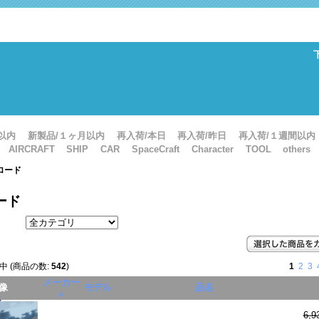
以内
新製品/１ヶ月以内
再入荷/本日
再入荷/昨日
再入荷/１週間以内
AIRCRAFT
SHIP
CAR
SpaceCraft
Character
TOOL
others
トロード
ード
中 (商品の数:
542
)
1
2
3
メーカー
像
モデル
品名
+
6,