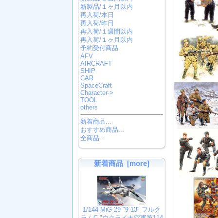
新製品/１ヶ月以内
再入荷/本日
再入荷/昨日
再入荷/１週間以内
再入荷/１ヶ月以内
予約受付商品
AFV
AIRCRAFT
SHIP
CAR
SpaceCraft
Character->
TOOL
others
新着商品...
おすすめ商品...
全商品...
新着商品 [more]
1/144 MiG-29 "9-13" フルク
ラムC "ウクライナ空軍第114