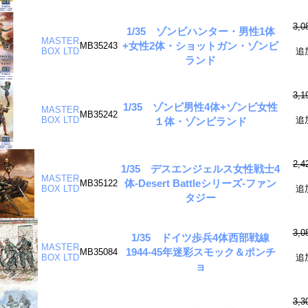
3,
1/35 ゾンビハンター・男性1体
MASTER
+女性2体・ショットガン・ゾンビ
MB35243
BOX LTD
追
ランド
3,
1/35 ゾンビ男性4体+ゾンビ女性
MASTER
MB35242
BOX LTD
追
１体・ゾンビランド
2,
1/35 デスエンジェルス女性戦士4
MASTER
体-Desert Battleシリーズ-ファン
MB35122
BOX LTD
追
タジー
3,
1/35 ドイツ歩兵4体西部戦線
MASTER
1944-45年迷彩スモック＆ポンチ
MB35084
BOX LTD
追
ョ
3,