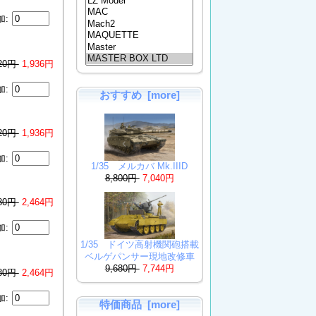
加:
420円
1,936円
加:
おすすめ [more]
420円
1,936円
加:
1/35 メルカバ Mk.IIID
8,800円
7,040円
080円
2,464円
加:
1/35 ドイツ高射機関砲搭載
ベルゲパンサー現地改修車
9,680円
7,744円
080円
2,464円
加:
特価商品 [more]