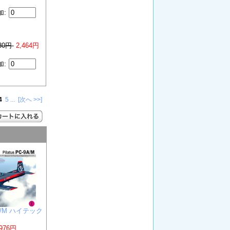
加:
080円
2,464円
加:
4
5
...
[次へ >>]
9A/M ハイテック
,976円