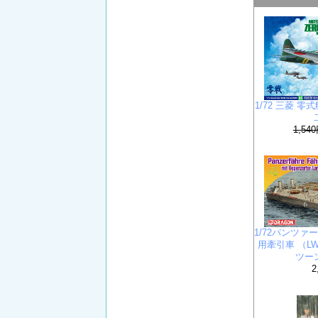
1/72 三菱 
1,54
1/72パンツ
用牽引車 （L
ツー
2