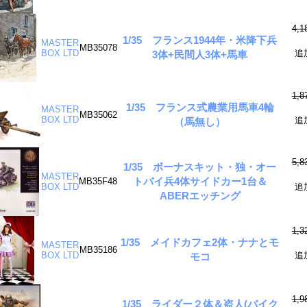
4,
1/35 フランス1944年・米降下兵
MASTER
MB35078
BOX LTD
追
3体+民間人3体+馬車
1,
1/35 フランス式農業用馬車4輪
MASTER
MB35062
BOX LTD
追
（馬無し）
5,
1/35 ボーナスキット・独・オー
MASTER
トバイ兵4体サイドカー1台＆
MB35F48
BOX LTD
追
ABERエッチング
1,
1/35 メイドカフェ2体・ナナとモ
MASTER
MB35186
BOX LTD
追
モコ
1,
1/35 ライダー２体＆盗人(バイク