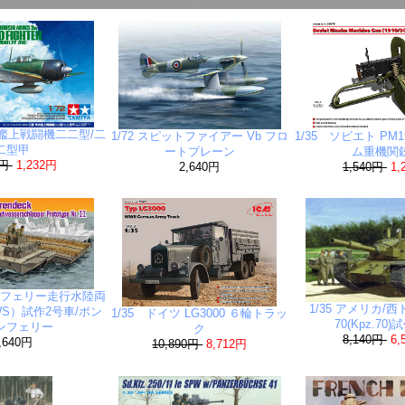
零式艦上戦闘機二二型/二
1/72 スピットファイアー Vb フロ
1/35 ソビエト PM1
二型甲
ートプレーン
ム重機
0円
1,232円
2,640円
1,540円
1,
ァーフェリー走行水陸両
1/35 アメリカ/西
WS）試作2号車/ポン
1/35 ドイツ LG3000 ６輪トラッ
70(Kpz.70
ンフェリー
ク
8,140円
6,
,640円
10,890円
8,712円