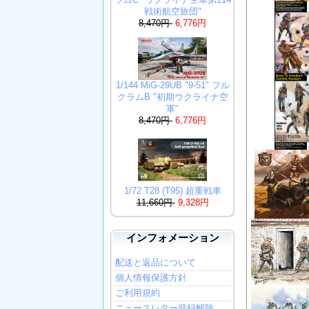
戦術航空旅団"
8,470円
6,776円
1/144 MiG-29UB "9-51" フル
クラムB "初期ウクライナ空
軍"
8,470円
6,776円
1/72 T28 (T95) 超重戦車
11,660円
9,328円
インフォメーション
配送と返品について
個人情報保護方針
ご利用規約
ニュースレター登録解除