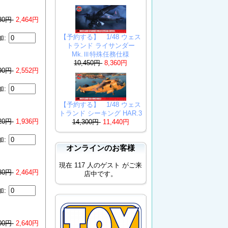
080円
2,464円
【予約する】 1/48 ウェス
加:
トランド ライサンダー
Mk.Ⅲ特殊任務仕様
10,450円
8,360円
190円
2,552円
加:
【予約する】 1/48 ウェス
トランド シーキング HAR.3
420円
1,936円
14,300円
11,440円
加:
オンラインのお客様
現在 117 人のゲスト がご来
080円
2,464円
店中です。
加:
300円
2,640円