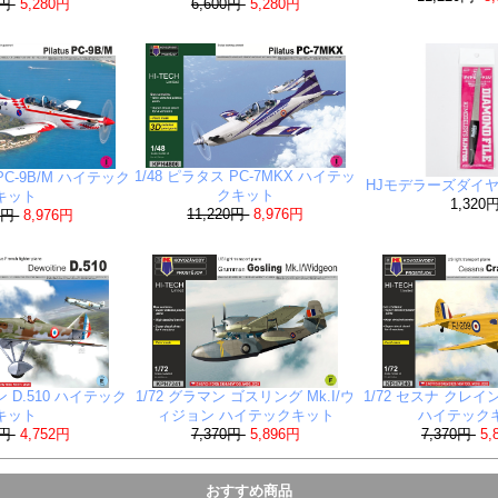
0円
5,280円
6,600円
5,280円
1/48 ピラタス PC-7MKX ハイテッ
 PC-9B/M ハイテック
HJモデラーズダイ
クキット
キット
1,320
11,220円
8,976円
20円
8,976円
ン D.510 ハイテック
1/72 グラマン ゴスリング Mk.I/ウ
1/72 セスナ クレイン 
キット
ィジョン ハイテックキット
ハイテック
0円
4,752円
7,370円
5,896円
7,370円
5,
おすすめ商品