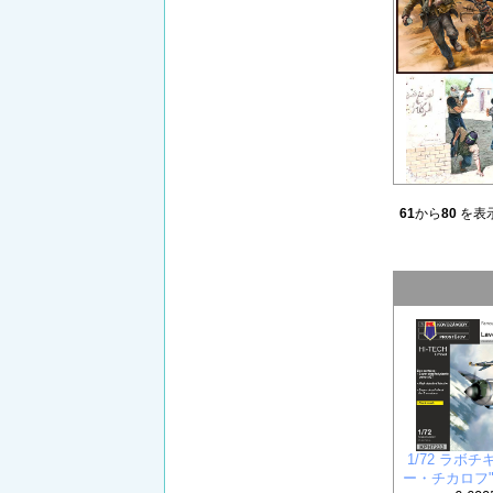
61
から
80
を表示
1/72 ラボチ
ー・チカロフ