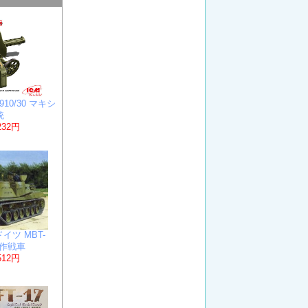
910/30 マキシ
関銃
232円
ドイツ MBT-
)試作戦車
512円