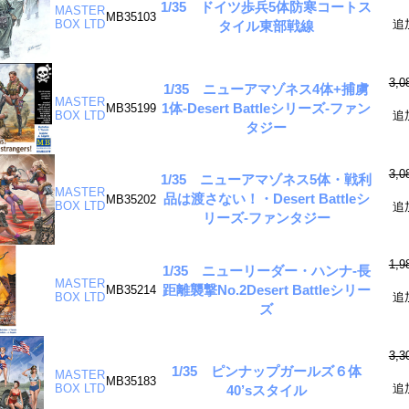
1/35 ドイツ歩兵5体防寒コートス
MASTER
MB35103
BOX LTD
追
タイル東部戦線
3,
1/35 ニューアマゾネス4体+捕虜
MASTER
1体-Desert Battleシリーズ-ファン
MB35199
BOX LTD
追
タジー
3,
1/35 ニューアマゾネス5体・戦利
MASTER
品は渡さない！・Desert Battleシ
MB35202
BOX LTD
追
リーズ-ファンタジー
1,
1/35 ニューリーダー・ハンナ-長
MASTER
距離襲撃No.2Desert Battleシリー
MB35214
BOX LTD
追
ズ
3,
1/35 ピンナップガールズ６体
MASTER
MB35183
BOX LTD
追
40’sスタイル