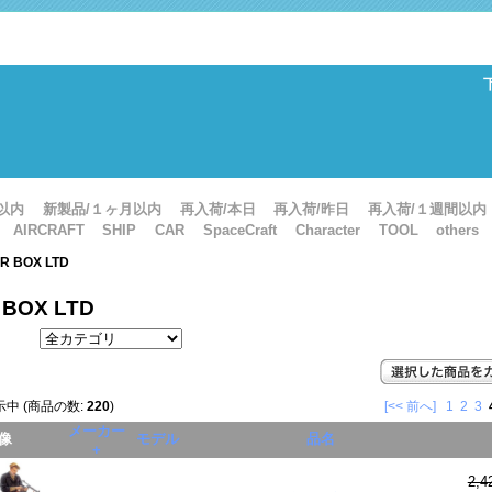
以内
新製品/１ヶ月以内
再入荷/本日
再入荷/昨日
再入荷/１週間以内
AIRCRAFT
SHIP
CAR
SpaceCraft
Character
TOOL
others
R BOX LTD
 BOX LTD
中 (商品の数:
220
)
[<< 前へ]
1
2
3
メーカー
像
モデル
品名
+
2,