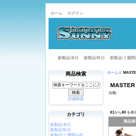
ホーム
ログイン
新製品/本日
新製品/昨日
新製品/１週間
ホーム
:: MASTE
商品検索
MASTER
分類:
詳細検索
61
から
80
を表示
カテゴリ
商品画
新製品/本日
新製品/昨日
新製品/１週間以内