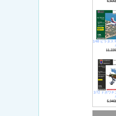
6,60
1/48 ピラタス
11,2
1/72 ドボワチ
5,94