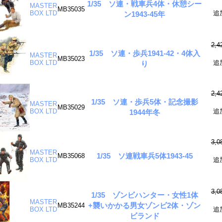
1/35 ソ連・戦車兵4体・休憩シー
MASTER
MB35035
BOX LTD
追
ン1943-45年
2,
1/35 ソ連・歩兵1941-42・4体入
MASTER
MB35023
BOX LTD
追
り
2,
1/35 ソ連・歩兵5体・記念撮影
MASTER
MB35029
BOX LTD
追
1944年冬
3,
MASTER
1/35 ソ連戦車兵5体1943-45
MB35068
BOX LTD
追
3,
1/35 ゾンビハンター・女性1体
MASTER
+襲いかかる男女ゾンビ2体・ゾン
MB35244
BOX LTD
追
ビランド