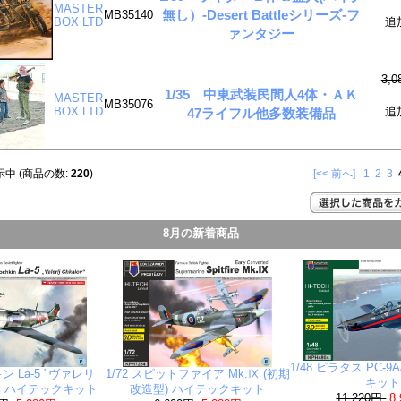
MASTER
無し）-Desert Battleシリーズ-フ
MB35140
BOX LTD
追
ァンタジー
3,
1/35 中東武装民間人4体・ＡＫ
MASTER
MB35076
BOX LTD
追
47ライフル他多数装備品
中 (商品の数:
220
)
[<< 前へ]
1
2
3
8月の新着商品
1/48 ピラタス PC-
キン La-5 "ヴァレリ
1/72 スピットファイア Mk.Ⅸ (初期
キット
" ハイテックキット
改造型) ハイテックキット
11,220円
8