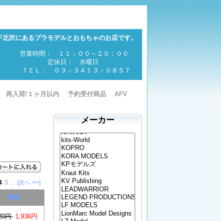
下北沢にあるプラモデルとおもちゃのお店です。
営業時間： １１：００～２０：００
定休日： 水曜日
ＴＥＬ： ０３－３４１３－０８５７
再入荷/１ヶ月以内
予約受付商品
AFV
メーカー
4
5
...
[次へ >>]
価格
420円
1,936円